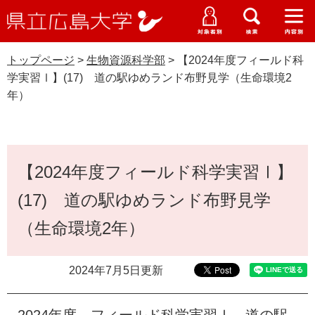
県
ペ
メ
立
ー
ニ
メ
メ
メ
受験生特設サイト
広
ニ
ニ
ニ
ジ
ュ
WEB版大学案内
島
ュ
ュ
ュ
トップページ
>
生物資源科学部
>
【2024年度フィールド科
の
ー
大学概要
受験生の皆さま
大
ー
ー
ー
学
学実習Ⅰ】(17) 道の駅ゆめランド布野見学（生命環境2
先
を
資料請求
年）
頭
飛
在学生の皆さま
学部・大学院・専攻科
で
ば
生物資源科学部
交通アクセス
す
し
卒業生の皆さま
学生生活・就職支援
。
て
本
本
【2024年度フィールド科学実習Ⅰ】
文
地域・企業の皆さま
研究・地域連携・国際交流
文
Languages
(17) 道の駅ゆめランド布野見学
へ
研究者の皆さま
English
中文簡体
中文繁体
한국어
日本語
入試情報
（生命環境2年）
教職員の皆さま
G
2024年7月5日更新
o
o
すべて
ページ
PDF
g
2024年度 フィールド科学実習Ⅰ 道の駅
l