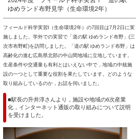
e
ゆめランド布野見学（生命環境2年）
カ
ス
タ
フィールド科学実習I（生命環境2年）の7回目は7月2日に実
ム
施しました。学外での実習で「道の駅 ゆめランド布野」(三
検
索
次市布野町)を訪問しました。「道の駅 ゆめランド布野」は
高齢化の進む広島県北部の中山間地域に立地しています。
生産条件や交通量も有利とはいえない中で，地域の中核施
設の一つとして重要な役割を果たしています。どのような
取り組みしているのか，お話を伺いました。
■駅長の升井淳さんより，施設や地域の6次産業
化，インターネット通販の取り組みについて説明
を受けました。