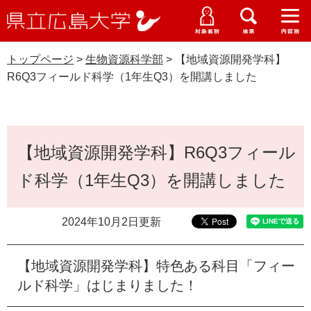
県
ペ
メ
立
ー
ニ
メ
メ
メ
受験生特設サイト
広
ニ
ニ
ニ
ジ
ュ
WEB版大学案内
島
ュ
ュ
ュ
トップページ
>
生物資源科学部
>
【地域資源開発学科】
の
ー
大学概要
受験生の皆さま
大
ー
ー
ー
学
R6Q3フィールド科学（1年生Q3）を開講しました
先
を
資料請求
頭
飛
在学生の皆さま
学部・大学院・専攻科
生物資源科学部
で
ば
交通アクセス
す
し
本
卒業生の皆さま
学生生活・就職支援
。
て
【地域資源開発学科】R6Q3フィール
文
本
地域・企業の皆さま
ド科学（1年生Q3）を開講しました
研究・地域連携・国際交流
文
Languages
へ
研究者の皆さま
English
中文簡体
中文繁体
한국어
日本語
入試情報
2024年10月2日更新
教職員の皆さま
G
【地域資源開発学科】特色ある科目「フィー
o
o
ルド科学」はじまりました！
すべて
ページ
PDF
g
l