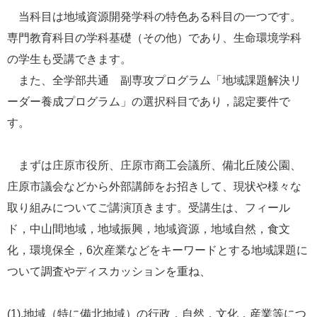
e
当科目は地域資源開発学科の特色ある科目の一つです。
カ
専門教育科目の学科基礎（その他）であり、生命環境学科
ス
タ
の学生も受講できます。
ム
また、全学部共通 副専攻プログラム「地域課題解決リ
検
索
ーダー養成プログラム」の選択科目であり，認定要件で
す。
まずは庄原市役所、庄原市商工会議所、備北丘陵公園、
庄原市議会などから外部講師をお招きして、現状や様々な
取り組みについてご講演頂きます。受講生は、フィール
ド，中山間地域，地域振興，地域資源，地域自然，食文
化，環境保全，6次産業などをキーワードとする地域課題に
ついて調査やディスカッションを重ね、
(1).地域（特に備北地域）の行政，自然，文化，産業等につ