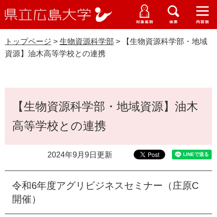
県
ペ
メ
立
ー
ニ
メ
メ
メ
受験生特設サイト
広
ニ
ニ
ニ
ジ
ュ
WEB版大学案内
島
ュ
ュ
ュ
トップページ
>
生物資源科学部
>
【生物資源科学部・地域
の
ー
大学概要
受験生の皆さま
大
ー
ー
ー
学
資源】油木高等学校との連携
先
を
資料請求
頭
飛
在学生の皆さま
学部・大学院・専攻科
生物資源科学部
で
ば
交通アクセス
す
し
本
卒業生の皆さま
学生生活・就職支援
。
て
【生物資源科学部・地域資源】油木
文
本
地域・企業の皆さま
高等学校との連携
研究・地域連携・国際交流
文
Languages
へ
研究者の皆さま
English
中文簡体
中文繁体
한국어
日本語
入試情報
2024年9月9日更新
教職員の皆さま
G
令和6年度アグリビジネスセミナー（庄原C
o
o
開催）
すべて
ページ
PDF
g
l