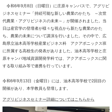
e
令和6年9月8日（日曜日）に庄原キャンパスで、アグリビ
カ
ジネスセミナー「持続可能な新しい農業のかたち ～次世
ス
タ
代農業・アグリビジネスの未来～」が開催されました。当
ム
日は産官学の登壇者が様々な視点から新たな農業のかた
検
索
ち、農業の未来について講演を行いました。その中で、広
島県立油木高等学校産業ビジネス科 アクアポニックス班
に所属する高校生の発表がありました。油木高等学校と庄
原キャンパ地域資源開発学科では、アクアポニックスに関
する取り組み等で連携を行っています。
令和6年9月13日（金曜日）には、油木高等学校で2回目の
開催があり、本学教員も登壇します。
アグリビジネスセミナー詳細についてはこちらから