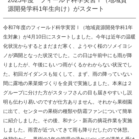
e
源開発学科1年生向け）がスタート
カ
ス
タ
令和7年度のフィールド科学実習Ⅰ（地域資源開発学科1年
ム
生対象）が4月10日にスタートしました。今年は近年の温暖
検
索
化状況からするとまだまだ寒く、ようやく桜のソメイヨシ
ノが満開となった状況でした。この日は午前中にも雨が降
りましたが、午後にもいつ雨がくるかわからない状況でし
た。初回ガイダンスも短くして、まず、雨の降っていない
間に露地の果菜畑づくりを全員で実施しました。本来は２
グループに分けた方がスタッフさんの目も届きやすいし説
明も伝わり易いのですが仕方ありません。それから果樹園
に出て、センターの果樹の種類や防霜ファンについて簡単
に紹介しました。その後、和ナシ・新高の摘花作業を実施
しました。雨雲が近づいてきて雨も降りだしたので休憩。