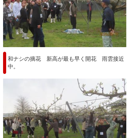
和ナシの摘花 新高が最も早く開花 雨雲接近
中。