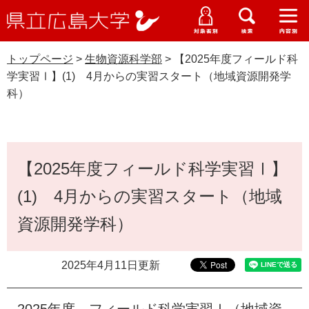
県
ペ
メ
立
ー
ニ
メ
メ
メ
受験生特設サイト
広
ニ
ニ
ニ
ジ
ュ
WEB版大学案内
島
ュ
ュ
ュ
トップページ
>
生物資源科学部
>
【2025年度フィールド科
の
ー
大学概要
受験生の皆さま
大
ー
ー
ー
学
学実習Ⅰ】(1) 4月からの実習スタート（地域資源開発学
先
を
資料請求
科）
頭
飛
在学生の皆さま
学部・大学院・専攻科
で
ば
生物資源科学部
交通アクセス
す
し
卒業生の皆さま
学生生活・就職支援
。
て
本
本
【2025年度フィールド科学実習Ⅰ】
文
地域・企業の皆さま
研究・地域連携・国際交流
文
Languages
(1) 4月からの実習スタート（地域
へ
研究者の皆さま
English
中文簡体
中文繁体
한국어
日本語
入試情報
資源開発学科）
教職員の皆さま
G
2025年4月11日更新
o
o
すべて
ページ
PDF
g
2025年度 フィールド科学実習Ⅰ（地域資
l