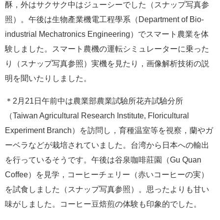
酥，外はサクサク中はジューシーでした（スナップ写真参
照）。午後は生物產業機電工程學系（Department of Bio-
industrial Mechatronics Engineering）でスマート農業を体
験しました。スマート農機の運転シミュレーターに乗った
り（スナップ写真参照）実機を見たり，画像解析技術の説
明を聞いたりしました。
＊2月21日午前中は農業部農業試驗所花卉試驗分所
（Taiwan Agricultural Research Institute, Floricultural
Experiment Branch）を訪問し，育種温室等を視察，蘭やガ
ーベラなどが栽培されていました。台湾から日本への輸出
を行っているそうです。午後は谷泉咖啡莊園（Gu Quan
Coffee）を見学，コーヒーチェリー（赤いコーヒーの実）
を試食しました（スナップ写真参照）。思ったよりも甘い
味がしました。コーヒー豆焙煎の体験も印象的でした。