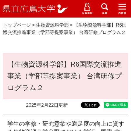
県
ペ
メ
立
ー
ニ
メ
メ
メ
受験生特設サイト
広
ニ
ニ
ニ
ジ
ュ
WEB版大学案内
島
ュ
ュ
ュ
トップページ
>
生物資源科学部
>
【生物資源科学部】R6国
の
ー
大学概要
受験生の皆さま
大
ー
ー
ー
学
際交流推進事業（学部等提案事業） 台湾研修プログラム２
先
を
資料請求
頭
飛
在学生の皆さま
学部・大学院・専攻科
生物資源科学部
で
ば
交通アクセス
す
し
本
卒業生の皆さま
学生生活・就職支援
。
て
【生物資源科学部】R6国際交流推進
文
本
地域・企業の皆さま
事業（学部等提案事業） 台湾研修プ
研究・地域連携・国際交流
文
Languages
へ
ログラム２
研究者の皆さま
English
中文簡体
中文繁体
한국어
日本語
入試情報
教職員の皆さま
2025年2月22日更新
G
o
o
すべて
ページ
PDF
学生の学修・研究意欲や満足度の向上に資す
g
l