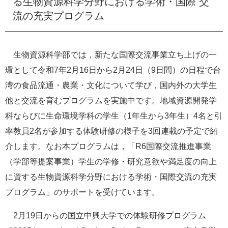
る生物資源科学分野における学術・国際 交
e
流の充実プログラム
カ
ス
タ
ム
生物資源科学部では，新たな国際交流事業立ち上げの一
検
環として令和7年2月16日から2月24日（9日間）の日程で台
索
湾の食品流通・農業・文化について学び，国内外の大学生
他と交流を育むプログラムを実施中です。地域資源開発学
科ならびに生命環境学科の学生（1年生から3年生）4名と引
率教員2名が参加する体験研修の様子を3回連載の予定で紹
介します。なお本プログラムは，「R6国際交流推進事業
（学部等提案事業）学生の学修・研究意欲や満足度の向上
に資する生物資源科学分野における学術・国際交流の充実
プログラム」のサポートを受けています。
2月19日からの国立中興大学での体験研修プログラム