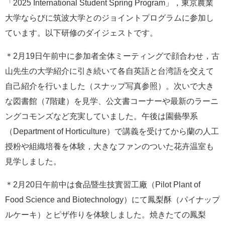
「2025 International Student Spring Program」，東京農業
大学ならびに筑波大学とのジョイントプログラムに参加し
ています。以下研修のダイジェストです。
＊2月19日午前中に参加者全体ミーティングで顔合わせ，古
山先生の大学紹介に引き続いて各自英語と台湾語を交えて
自己紹介を行いました（スナップ写真参照）。次いで大き
な図書館（7階建）を見学、公文書コーナーや最新のラーニ
ングコモンズなど充実していました。午後は園藝學系
（Department of Horticulture）で講義を受けてから蘭の人工
授粉や組織培養を体験，大きなファンのついた花卉温室も
見学しました。
＊2月20日午前中は食品暨生技實習工廠（Pilot Plant of
Food Science and Biotechnology）にて鳳梨酥（パイナップ
ルケーキ）とピザ作りを体験しました。焼きたての鳳梨