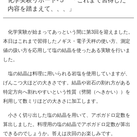
e
内容を踏まえて、、、」
カ
ス
タ
ム
化学実験が始まってあっという間に第3回を迎えました。
検
本日はこれまで習得したノギス・電子天秤の使い方、測定
索
値の扱い方を応用して塩の結晶を使ったある実験を行いま
した。
塩の結晶は料理に用いられる岩塩を使用していますが、
げんこつ大ほどの大きさです。結晶や岩石の割れ方がある
特定方向へ割れやすいという性質（劈開（へきかい））を
利用して数ミリほどの大きさに加工します。
小さく切り出した塩の結晶を用いて、アボガドロ定数を
算出しました。料理用の塩の結晶でアボガドロ定数が算出
できるのでしょうか。答えは次回のお楽しみです。