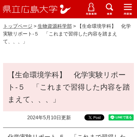
県
ペ
メ
立
ー
ニ
メ
メ
メ
受験生特設サイト
広
ニ
ニ
ニ
ジ
ュ
WEB版大学案内
島
ュ
ュ
ュ
トップページ
>
生物資源科学部
>
【生命環境学科】 化学
の
ー
大学概要
受験生の皆さま
大
ー
ー
ー
学
実験リポート‐５ 「これまで習得した内容を踏まえ
先
を
資料請求
て、、、」
頭
飛
在学生の皆さま
学部・大学院・専攻科
で
ば
生物資源科学部
交通アクセス
す
し
卒業生の皆さま
学生生活・就職支援
。
て
本
本
【生命環境学科】 化学実験リポー
文
地域・企業の皆さま
研究・地域連携・国際交流
文
Languages
ト‐５ 「これまで習得した内容を踏
へ
研究者の皆さま
English
中文簡体
中文繁体
한국어
日本語
入試情報
まえて、、、」
教職員の皆さま
G
2024年5月10日更新
o
o
すべて
ページ
PDF
g
化学実験リポート‐５ 「これまで習得した
l