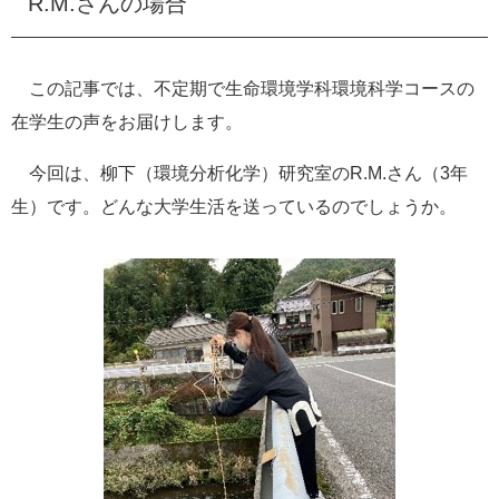
R.M.さんの場合
e
カ
ス
この記事では、不定期で生命環境学科環境科学コースの
タ
ム
在学生の声をお届けします。
検
索
今回は、柳下（環境分析化学）研究室のR.M.さん（3年
生）です。どんな大学生活を送っているのでしょうか。