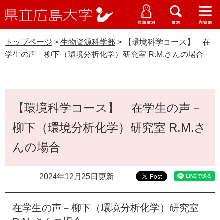
県
ペ
メ
立
ー
ニ
メ
メ
メ
受験生特設サイト
広
ニ
ニ
ニ
ジ
ュ
WEB版大学案内
島
ュ
ュ
ュ
トップページ
>
生物資源科学部
>
【環境科学コース】 在
の
ー
大学概要
受験生の皆さま
大
ー
ー
ー
学
学生の声－柳下（環境分析化学）研究室 R.M.さんの場合
先
を
資料請求
頭
飛
在学生の皆さま
学部・大学院・専攻科
生物資源科学部
で
ば
交通アクセス
す
し
本
卒業生の皆さま
学生生活・就職支援
。
て
【環境科学コース】 在学生の声－
文
本
地域・企業の皆さま
柳下（環境分析化学）研究室 R.M.さ
研究・地域連携・国際交流
文
Languages
へ
んの場合
研究者の皆さま
English
中文簡体
中文繁体
한국어
日本語
入試情報
教職員の皆さま
2024年12月25日更新
G
o
o
すべて
ページ
PDF
在学生の声－柳下（環境分析化学）研究室
g
l