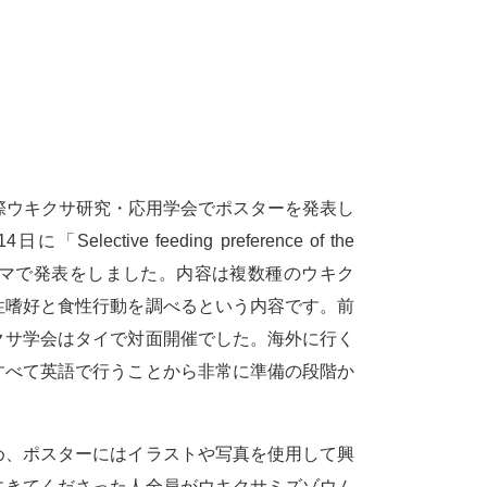
国際ウキクサ研究・応用学会でポスターを発表し
ve feeding preference of the
cies」というテーマで発表をしました。内容は複数種のウキク
性嗜好と食性行動を調べるという内容です。前
クサ学会はタイで対面開催でした。海外に行く
すべて英語で行うことから非常に準備の段階か
、ポスターにはイラストや写真を使用して興
にきてくださった人全員がウキクサミズゾウム