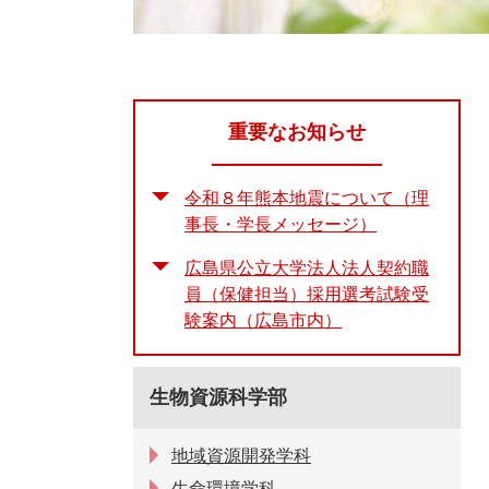
重要なお知らせ
令和８年熊本地震について（理
事長・学長メッセージ）
広島県公立大学法人法人契約職
員（保健担当）採用選考試験受
験案内（広島市内）
生物資源科学部
地域資源開発学科
生命環境学科