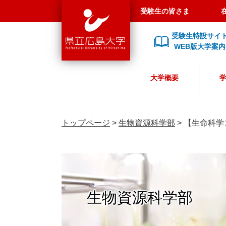
県
ペ
メ
受験生の皆さま
立
ー
ニ
広
ジ
ュ
受験生特設サイ
島
の
ー
WEB版大学案内
大
先
を
学
頭
飛
大学概要
で
ば
す
し
。
て
本
トップページ
>
生物資源科学部
>
【生命科学
文
へ
生物資源科学部