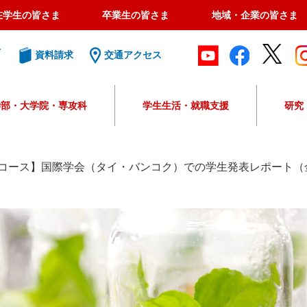
在学生の皆さま
卒業生の皆さま
地域・企業の皆さま
ト
資料請求
交通アクセス
学部・大学院・専攻科
学生生活・就職支援
研究
G
o
o
コース】国際学会（タイ・バンコク）での学生発表レポート（
g
l
e
カ
ス
タ
ム
検
索