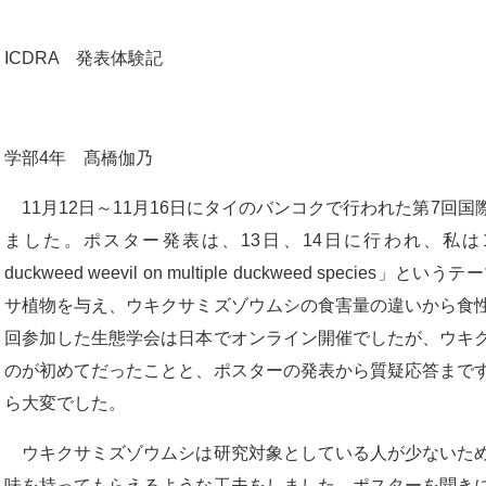
ICDRA 発表体験記
学部4年 髙橋伽乃
11月12日～11月16日にタイのバンコクで行われた第7回
ました。ポスター発表は、13日、14日に行われ、私は14日に「Selecti
duckweed weevil on multiple duckweed spe
サ植物を与え、ウキクサミズゾウムシの食害量の違いから食
回参加した生態学会は日本でオンライン開催でしたが、ウキ
のが初めてだったことと、ポスターの発表から質疑応答まで
ら大変でした。
ウキクサミズゾウムシは研究対象としている人が少ないため
味を持ってもらえるような工夫をしました。ポスターを聞き