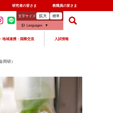
研究者の皆さま
教職員の皆さま
拡大
文字サイズ
標準
検
Languages
索
・地域連携・国際交流
入試情報
すべて
ページ
PDF
検
索
金岡研）
対
象