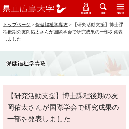
県
ペ
メ
立
ー
ニ
メ
メ
メ
受験生特設サイト
広
ニ
ニ
ニ
ジ
ュ
WEB版大学案内
島
ュ
ュ
ュ
トップページ
>
保健福祉学専攻
>
【研究活動支援】博士課
の
ー
大学概要
受験生の皆さま
大
ー
ー
ー
学
程後期の友岡佑太さんが国際学会で研究成果の一部を発表
先
を
資料請求
しました
頭
飛
在学生の皆さま
学部・大学院・専攻科
で
ば
交通アクセス
す
し
卒業生の皆さま
学生生活・就職支援
。
て
保健福祉学専攻
本
地域・企業の皆さま
研究・地域連携・国際交流
文
Languages
へ
研究者の皆さま
本
English
中文簡体
中文繁体
한국어
日本語
入試情報
【研究活動支援】博士課程後期の友
文
教職員の皆さま
G
岡佑太さんが国際学会で研究成果の
o
o
一部を発表しました
すべて
ページ
PDF
g
l