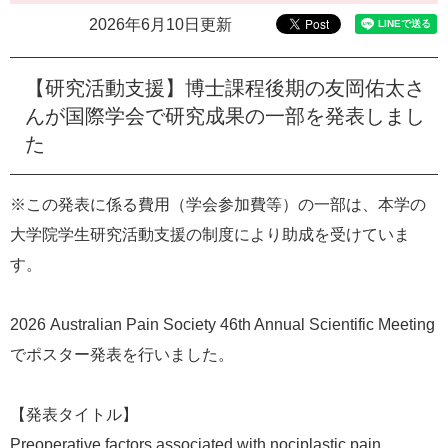
e
2026年6月10日更新
カ
ス
タ
【研究活動支援】博士課程後期の友岡佑太さ
ム
んが国際学会で研究成果の一部を発表しまし
検
索
た
※この発表に係る費用（学会参加費等）の一部は、本学の
大学院学生研究活動支援の制度により助成を受けていま
す。
2026 Australian Pain Society 46th Annual Scientific Meeting
でポスター発表を行いました。
【発表タイトル】
Preoperative factors associated with nociplastic pain