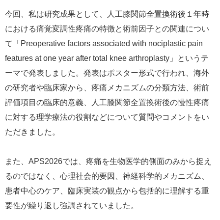
今回、私は研究成果として、人工膝関節全置換術後１年時
における痛覚変調性疼痛の特徴と術前因子との関連につい
て「Preoperative factors associated with nociplastic pain
features at one year after total knee arthroplasty」というテ
ーマで発表しました。発表はポスター形式で行われ、海外
の研究者や臨床家から、疼痛メカニズムの分類方法、術前
評価項目の臨床的意義、人工膝関節全置換術後の慢性疼痛
に対する理学療法の役割などについて質問やコメントをい
ただきました。
また、APS2026では、疼痛を生物医学的側面のみから捉え
るのではなく、心理社会的要因、神経科学的メカニズム、
患者中心のケア、臨床実装の観点から包括的に理解する重
要性が繰り返し強調されていました。