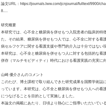
論文URL：https://journals.lww.com/jcnjournal/fulltext/9900/cha
8.…
研究概要
本研究では、心不全と糖尿病を併せもつ入院患者の臨床的特
た。その結果、糖尿病を併せもつ人では、心不全に対する看
病セルフケアに関する看護支援や専門的介入は十分ではない
本研究は、心不全と糖尿病を併せもつ人に対する包括的な看
併存（マルチモビディティ）時代における看護実践の充実に
山崎 優介さんのコメント
このたび、博士課程で取り組んできた研究成果を国際学術誌
っています。本研究は、心不全と糖尿病を併せもつ人への看
につなげることを目的として実施しました。
本論文の掲載にあたり、日頃より熱心にご指導いただいてい