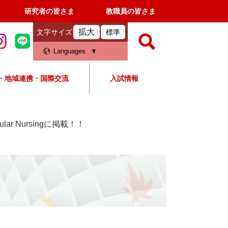
研究者の皆さま
教職員の皆さま
拡大
文字サイズ
標準
検
Languages
索
・地域連携・国際交流
入試情報
すべて
ページ
PDF
検
索
ar Nursingに掲載！！
対
象