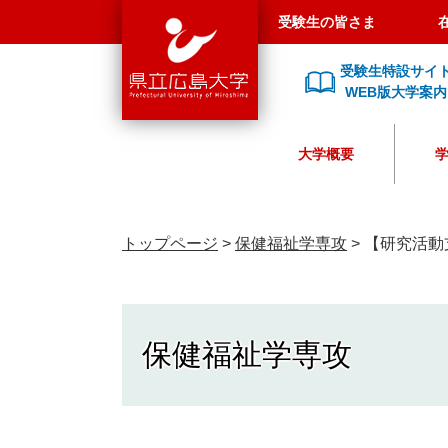
県
ペ
メ
受験生の皆さま
立
ー
ニ
広
ジ
ュ
受験生特設サイ
島
の
ー
WEB版大学案内
大
先
を
学
頭
飛
大学概要
で
ば
す
し
。
て
本
トップページ
>
保健福祉学専攻
>
【研究活動支援
文
へ
保健福祉学専攻