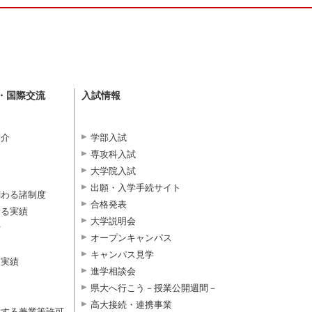
・国際交流
入試情報
紹介
学部入試
専攻科入試
大学院入試
出願・入学手続サイト
関わる諸制度
合格発表
よる実績
大学説明会
付
オープンキャンパス
キャンパス見学
択実績
進学相談会
県大へ行こう－授業公開週間－
高大接続・連携事業
対する兼業等許可