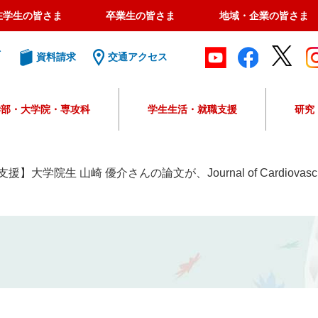
在学生の皆さま
卒業生の皆さま
地域・企業の皆さま
ト
資料請求
交通アクセス
学部・大学院・専攻科
学生生活・就職支援
研究
G
o
o
】大学院生 山崎 優介さんの論文が、Journal of Cardiovascul
g
l
e
カ
ス
タ
ム
検
索