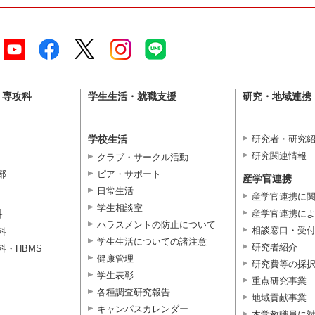
・専攻科
学生生活・就職支援
研究・地域連携
学校生活
研究者・研究
研究関連情報
クラブ・サークル活動
部
ピア・サポート
産学官連携
日常生活
産学官連携に
学生相談室
科
産学官連携に
ハラスメントの防止について
相談窓口・受
科
学生生活についての諸注意
研究者紹介
科・HBMS
健康管理
研究費等の採
学生表彰
重点研究事業
各種調査研究報告
地域貢献事業
キャンパスカレンダー
本学教職員に