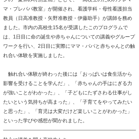
e
マ・プレパパ教室」が開催され、看護学科・母性看護担当
カ
教員（日高准教授・矢野准教授・伊藤助手）が講師を務め
ス
タ
ました。市内の高校生15名が受講したこのプログラムで
ム
は、1日目に命の誕生や赤ちゃんについての講義やグループ
検
索
ワークを行い、2日目に実際にママ・パパと赤ちゃんとの触
れ合い体験を実施しました。
触れ合い体験が終わった後には「おっぱいは食生活から
影響を受けることを学んだ」、「赤ちゃんの手はにぎる力
が強いことがわかった」、「子どもにたずさわる仕事がし
たいという気持ちが高まった」、「子育てをやってみたい
と思った」、「育児は大変だけど楽しいことがわかった」
といった学びや感想が聞かれました。