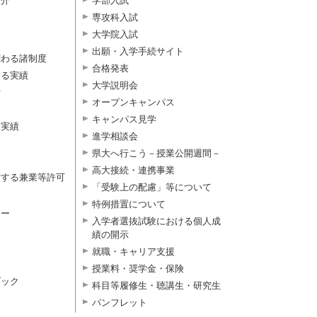
紹介
学部入試
専攻科入試
大学院入試
出願・入学手続サイト
関わる諸制度
合格発表
よる実績
大学説明会
付
オープンキャンパス
キャンパス見学
択実績
進学相談会
県大へ行こう－授業公開週間－
高大接続・連携事業
対する兼業等許可
「受験上の配慮」等について
特例措置について
ター
入学者選抜試験における個人成
績の開示
就職・キャリア支援
授業料・奨学金・保険
ブック
科目等履修生・聴講生・研究生
パンフレット