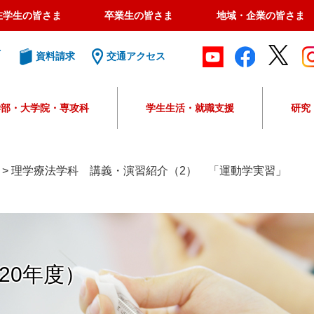
在学生の皆さま
卒業生の皆さま
地域・企業の皆さま
ト
資料請求
交通アクセス
学部・大学院・専攻科
学生生活・就職支援
研究
G
o
o
>
理学療法学科 講義・演習紹介（2） 「運動学実習」
g
l
e
カ
ス
タ
20年度）
ム
検
索