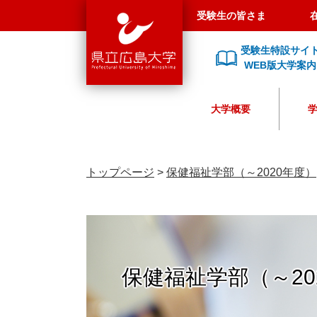
県
ペ
メ
受験生の皆さま
立
ー
ニ
広
ジ
ュ
受験生特設サイ
島
の
ー
WEB版大学案内
大
先
を
学
頭
飛
大学概要
で
ば
す
し
。
て
本
トップページ
>
保健福祉学部（～2020年度）
文
へ
保健福祉学部（～20