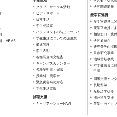
学校生活
研究者・研究
研究関連情報
クラブ・サークル活動
部
ピア・サポート
産学官連携
日常生活
産学官連携に
学生相談室
科
産学官連携に
ハラスメントの防止について
相談窓口・受
科
学生生活についての諸注意
研究者紹介
科・HBMS
健康管理
研究費等の採
学生表彰
重点研究事業
各種調査研究報告
地域貢献事業
キャンパスカレンダー
本学教職員に
各種証明書・届出
申請
授業料・奨学金
国際交流セン
緊急災害時の対応
長期留学
学生生活支援
短期語学研修
就職支援
海外留学支援
キャリアセンターNAVI
留学生ガイド