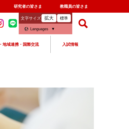
研究者の皆さま
教職員の皆さま
拡大
文字サイズ
標準
検
Languages
索
・地域連携・国際交流
入試情報
すべて
ページ
PDF
検
索
対
象