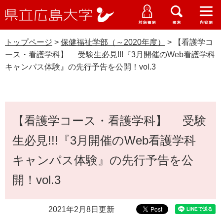
県
ペ
メ
立
ー
ニ
メ
メ
メ
受験生特設サイト
広
ニ
ニ
ニ
ジ
ュ
WEB版大学案内
島
ュ
ュ
ュ
トップページ
>
保健福祉学部（～2020年度）
>
【看護学コ
の
ー
大学概要
受験生の皆さま
大
ー
ー
ー
学
ース・看護学科】 受験生必見!!!『3月開催のWeb看護学科
先
を
資料請求
キャンパス体験』の先行予告を公開！vol.3
頭
飛
在学生の皆さま
学部・大学院・専攻科
で
ば
保健福祉学部（～2020年度）
交通アクセス
す
し
卒業生の皆さま
学生生活・就職支援
。
て
本
本
【看護学コース・看護学科】 受験
文
地域・企業の皆さま
研究・地域連携・国際交流
文
Languages
生必見!!!『3月開催のWeb看護学科
へ
研究者の皆さま
English
中文簡体
中文繁体
한국어
日本語
入試情報
キャンパス体験』の先行予告を公
教職員の皆さま
開！vol.3
G
o
o
すべて
ページ
PDF
2021年2月8日更新
g
l