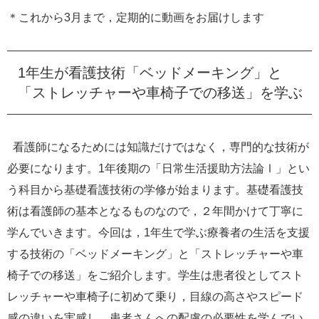
e
＊これから3月まで，定期的に動画をお届けします
カ
ス
タ
1年生が看護技術「ベッドメーキング」と
ム
検
「ストレッチャーや車椅子での移送」を学ぶ
索
看護師になるためには知識だけではなく，専門的な技術が
必要になります。1年後期の「日常生活援助方法論Ⅰ」とい
う科目から基礎看護技術の学修が始まります。基礎看護技
術は看護師の基本となるものなので，２年間かけて丁寧に
学んでいきます。今回は，1年生で学ぶ療養者の生活を支援
する技術の「ベッドメーキング」と「ストレッチャーや車
椅子での移送」をご紹介します。学生は患者役としてスト
レッチャーや車椅子に初めて乗り，目線の高さやスピード
感の違いを実感し，患者さんへの配慮の必要性を学んでい