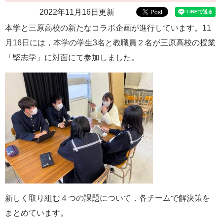
e
2022年11月16日更新
カ
本学と三原高校の新たなコラボ企画が進行しています。11
ス
タ
月16日には，本学の学生3名と教職員２名が三原高校の授業
ム
「堅志学」に対面にて参加しました。
検
索
新しく取り組む４つの課題について，各チームで解決策を
まとめています。