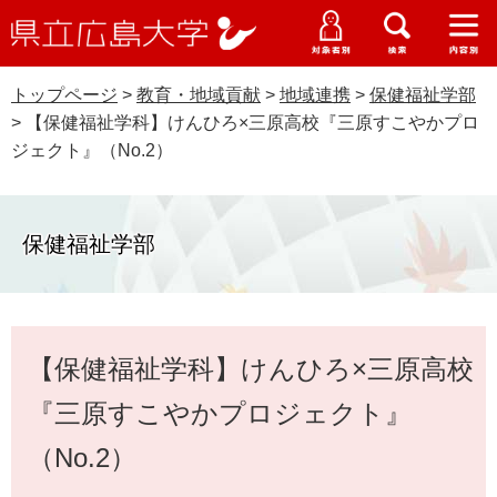
県
ペ
メ
立
ー
ニ
メ
メ
メ
受験生特設サイト
広
ニ
ニ
ニ
ジ
ュ
WEB版大学案内
島
ュ
ュ
ュ
トップページ
>
教育・地域貢献
>
地域連携
>
保健福祉学部
の
ー
大学概要
受験生の皆さま
大
ー
ー
ー
学
>
【保健福祉学科】けんひろ×三原高校『三原すこやかプロ
先
を
資料請求
ジェクト』（No.2）
頭
飛
在学生の皆さま
学部・大学院・専攻科
で
ば
交通アクセス
す
し
卒業生の皆さま
学生生活・就職支援
。
て
保健福祉学部
本
地域・企業の皆さま
研究・地域連携・国際交流
文
Languages
へ
研究者の皆さま
本
English
中文簡体
中文繁体
한국어
日本語
入試情報
【保健福祉学科】けんひろ×三原高校
文
教職員の皆さま
G
『三原すこやかプロジェクト』
o
o
（No.2）
すべて
ページ
PDF
g
l