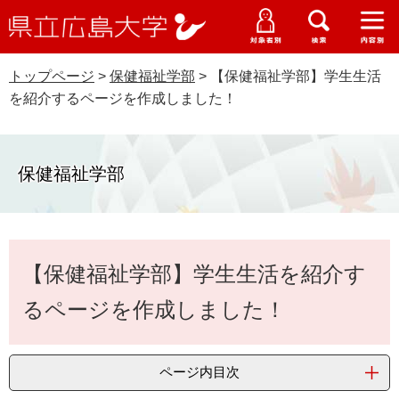
県
ペ
メ
立
ー
ニ
メ
メ
メ
受験生特設サイト
広
ニ
ニ
ニ
ジ
ュ
WEB版大学案内
島
ュ
ュ
ュ
トップページ
>
保健福祉学部
>
【保健福祉学部】学生生活
の
ー
大学概要
受験生の皆さま
大
ー
ー
ー
学
を紹介するページを作成しました！
先
を
資料請求
頭
飛
在学生の皆さま
学部・大学院・専攻科
で
ば
交通アクセス
す
し
保健福祉学部
卒業生の皆さま
学生生活・就職支援
。
て
本
地域・企業の皆さま
研究・地域連携・国際交流
文
Languages
本
へ
【保健福祉学部】学生生活を紹介す
研究者の皆さま
文
English
中文簡体
中文繁体
한국어
日本語
入試情報
るページを作成しました！
教職員の皆さま
G
o
o
すべて
ページ
PDF
ページ内目次
g
l