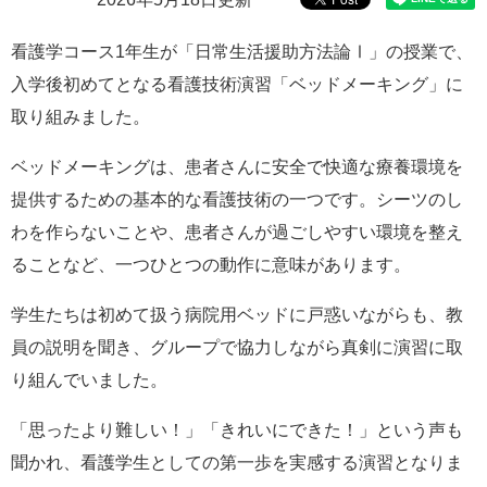
e
カ
看護学コース1年生が「日常生活援助方法論Ⅰ」の授業で、
ス
入学後初めてとなる看護技術演習「ベッドメーキング」に
タ
ム
取り組みました。
検
索
ベッドメーキングは、患者さんに安全で快適な療養環境を
提供するための基本的な看護技術の一つです。シーツのし
わを作らないことや、患者さんが過ごしやすい環境を整え
ることなど、一つひとつの動作に意味があります。
学生たちは初めて扱う病院用ベッドに戸惑いながらも、教
員の説明を聞き、グループで協力しながら真剣に演習に取
り組んでいました。
「思ったより難しい！」「きれいにできた！」という声も
聞かれ、看護学生としての第一歩を実感する演習となりま