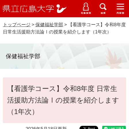
県
ペ
メ
立
ー
ニ
メ
メ
メ
受験生特設サイト
広
ニ
ニ
ニ
ジ
ュ
WEB版大学案内
島
ュ
ュ
ュ
トップページ
>
保健福祉学部
>
【看護学コース】令和8年度
の
ー
大学概要
受験生の皆さま
大
ー
ー
ー
学
日常生活援助方法論Ⅰの授業を紹介します（1年次）
先
を
資料請求
頭
飛
在学生の皆さま
学部・大学院・専攻科
で
ば
交通アクセス
す
し
保健福祉学部
卒業生の皆さま
学生生活・就職支援
。
て
本
地域・企業の皆さま
研究・地域連携・国際交流
文
Languages
本
へ
【看護学コース】令和8年度 日常生
研究者の皆さま
文
English
中文簡体
中文繁体
한국어
日本語
入試情報
活援助方法論Ⅰの授業を紹介します
教職員の皆さま
G
（1年次）
o
o
すべて
ページ
PDF
g
2026年5月18日更新
l