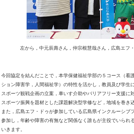
左から，中元辰壽さん，仲宗根慧哉さん，広島エフ・
​今回協定を結んだことで，本学保健福祉学部の５コース（看
ション障害学，人間福祉学）の特性を活かし，教員及び学生
スポーツ観戦企画の立案，車いす介助やバリアフリー支援に
スポーツ振興を題材とした課題解決型学修など，地域を巻き
また，広島エフ・ドゥが参加している広島県インクルーシブ
参加し，年齢や障害の有無など関係なく誰もが主役でいられ
いきます。