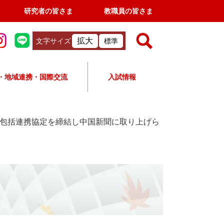
研究者の皆さま
教職員の皆さま
拡大
文字サイズ
標準
検
索
・地域連携・国際交流
入試情報
すべて
ページ
PDF
検
索
と包括連携協定を締結し中国新聞に取り上げら
対
象