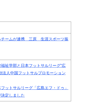
ルチームが連携 三原 生涯スポーツ振
）
福祉学部と日本フットサルリーグ“広
動法人中国フットサルプロモーション
本フットサルリーグ「広島エフ・ドゥ」
が決定しました