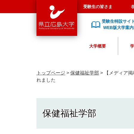
県
ペ
メ
受験生の皆さま
立
ー
ニ
広
ジ
ュ
受験生特設サイ
島
の
ー
WEB版大学案内
大
先
を
学
頭
飛
大学概要
で
ば
す
し
。
て
本
トップページ
>
保健福祉学部
>
【メディア掲
文
れました
へ
保健福祉学部