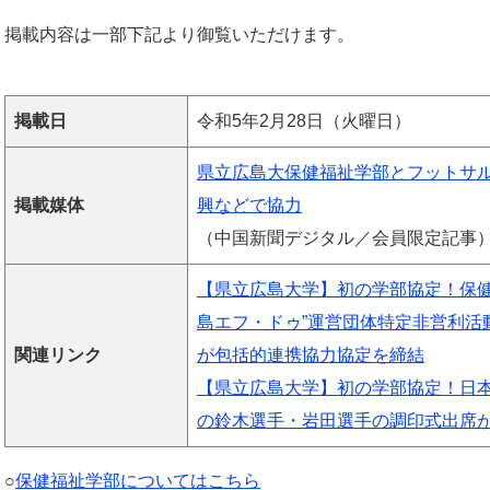
掲載内容は一部下記より御覧いただけます。
掲載日
令和5年2月28日（火曜日）
県立広島大保健福祉学部とフットサ
掲載媒体
興などで協力
（中国新聞デジタル／会員限定記事
【県立広島大学】初の学部協定！保健
島エフ・ドゥ”運営団体特定非営利活
関連リンク
が包括的連携協力協定を締結
【県立広島大学】初の学部協定！日
の鈴木選手・岩田選手の調印式出席
○
保健福祉学部についてはこちら