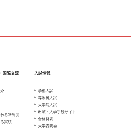
・国際交流
入試情報
紹介
学部入試
専攻科入試
大学院入試
出願・入学手続サイト
関わる諸制度
合格発表
よる実績
大学説明会
付