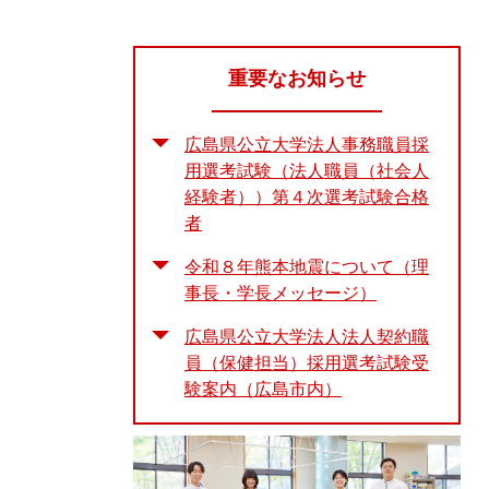
重要なお知らせ
広島県公立大学法人事務職員採
用選考試験（法人職員（社会人
経験者））第４次選考試験合格
者
令和８年熊本地震について（理
事長・学長メッセージ）
広島県公立大学法人法人契約職
員（保健担当）採用選考試験受
験案内（広島市内）