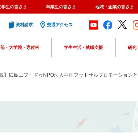
在学生の皆さま
卒業生の皆さま
地域・企業の皆さま
ト
資料請求
交通アクセス
学部・大学院・専攻科
学生生活・就職支援
研究
G
o
o
載】広島エフ・ドゥNPO法人中国フットサルプロモーション
g
l
e
カ
ス
タ
ム
検
索