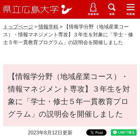
県
ペ
メ
立
ー
ニ
メ
メ
メ
受験生特設サイト
広
ニ
ニ
ニ
ジ
ュ
WEB版大学案内
島
ュ
ュ
ュ
トップページ
>
情報学科
>
【情報学分野（地域産業コー
の
ー
大学概要
受験生の皆さま
大
ー
ー
ー
学
ス）・情報マネジメント専攻】３年生を対象に「学士・修
先
を
資料請求
士５年一貫教育プログラム」の説明会を開催しました
頭
飛
在学生の皆さま
学部・大学院・専攻科
で
ば
情報学科
交通アクセス
す
し
卒業生の皆さま
学生生活・就職支援
。
て
本
本
【情報学分野（地域産業コース）・
文
地域・企業の皆さま
研究・地域連携・国際交流
文
Languages
情報マネジメント専攻】３年生を対
へ
研究者の皆さま
English
中文簡体
中文繁体
한국어
日本語
入試情報
象に「学士・修士５年一貫教育プロ
教職員の皆さま
グラム」の説明会を開催しました
G
o
o
すべて
ページ
PDF
2023年8月12日更新
g
l