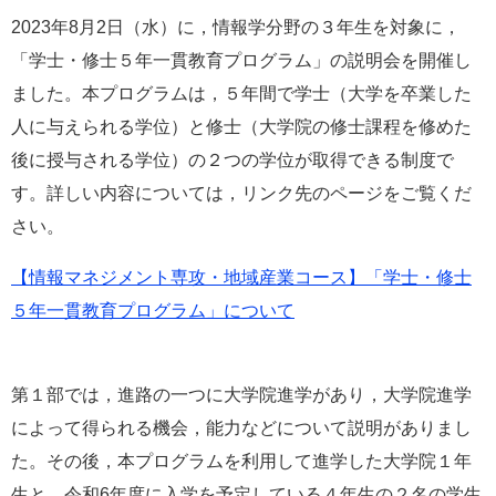
e
2023年8月2日（水）に，情報学分野の３年生を対象に，
カ
「学士・修士５年一貫教育プログラム」の説明会を開催し
ス
タ
ました。本プログラムは，５年間で学士（大学を卒業した
ム
人に与えられる学位）と修士（大学院の修士課程を修めた
検
索
後に授与される学位）の２つの学位が取得できる制度で
す。詳しい内容については，リンク先のページをご覧くだ
さい。
【情報マネジメント専攻・地域産業コース】「学士・修士
５年一貫教育プログラム」について
第１部では，進路の一つに大学院進学があり，大学院進学
によって得られる機会，能力などについて説明がありまし
た。その後，本プログラムを利用して進学した大学院１年
生と，令和6年度に入学を予定している４年生の２名の学生