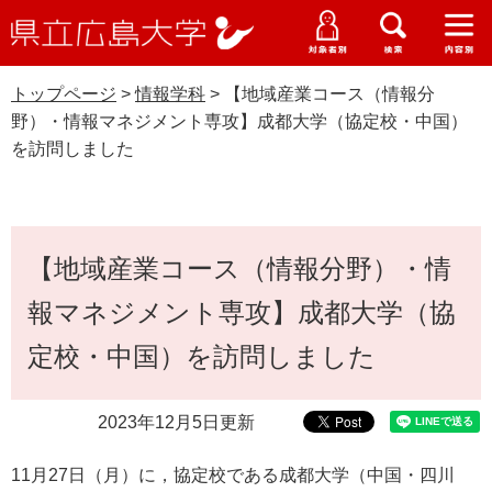
県
ペ
メ
立
ー
ニ
メ
メ
メ
受験生特設サイト
広
ニ
ニ
ニ
ジ
ュ
WEB版大学案内
島
ュ
ュ
ュ
トップページ
>
情報学科
>
【地域産業コース（情報分
の
ー
大学概要
受験生の皆さま
大
ー
ー
ー
学
野）・情報マネジメント専攻】成都大学（協定校・中国）
先
を
資料請求
を訪問しました
頭
飛
在学生の皆さま
学部・大学院・専攻科
で
ば
情報学科
交通アクセス
す
し
卒業生の皆さま
学生生活・就職支援
。
て
本
本
【地域産業コース（情報分野）・情
文
地域・企業の皆さま
研究・地域連携・国際交流
文
Languages
報マネジメント専攻】成都大学（協
へ
研究者の皆さま
English
中文簡体
中文繁体
한국어
日本語
入試情報
定校・中国）を訪問しました
教職員の皆さま
G
2023年12月5日更新
o
o
すべて
ページ
PDF
g
11月27日（月）に，協定校である成都大学（中国・四川
l