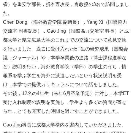
省）を重安学部長，折本専攻長，肖教授の3名で訪問しまし
e
カ
た。
ス
Chen Dong （海外教育学院 副所長），Yang Xi（国際協力
タ
ム
交流室 副書記長），Gao Jing（国際協力交流室 科長）と成
検
都大学と県立広島大学のこれまでの交流について意見交換
索
を行いました。過去に受け入れたET生の研究成果（国際会
議，ジャーナル）や，本学卒業後の進路（博士課程進学な
ど）説明を行い，海外教育学院（学部）の学生のうち，情
報系を学ぶ学生を海外に派遣したいという状況説明を受
け，本学での提供カリキュラムについて話をしました。
その後，12名の4年生（来年6月卒業予定）に対し，本学ET
受け入れ制度の説明を実施し，学生より多くの質問が寄せ
られ，とても充実した時間を過ごすことができました。
Gao Jing科長に成都大学構内を案内していただきました。