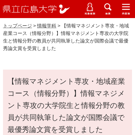
県
ペ
メ
立
ー
ニ
メ
メ
メ
受験生特設サイト
広
ニ
ニ
ニ
ジ
ュ
WEB版大学案内
島
ュ
ュ
ュ
トップページ
>
情報学科
>
【情報マネジメント専攻・地域
の
ー
大学概要
受験生の皆さま
大
ー
ー
ー
学
産業コース（情報分野）】情報マネジメント専攻の大学院
先
を
資料請求
生と情報分野の教員が共同執筆した論文が国際会議で最優
頭
飛
在学生の皆さま
学部・大学院・専攻科
秀論文賞を受賞しました
で
ば
交通アクセス
す
し
卒業生の皆さま
情報学科
学生生活・就職支援
。
て
本
本
地域・企業の皆さま
研究・地域連携・国際交流
文
【情報マネジメント専攻・地域産業
文
Languages
へ
研究者の皆さま
コース（情報分野）】情報マネジメ
English
中文簡体
中文繁体
한국어
日本語
入試情報
ント専攻の大学院生と情報分野の教
教職員の皆さま
G
員が共同執筆した論文が国際会議で
o
o
すべて
ページ
PDF
最優秀論文賞を受賞しました
g
l