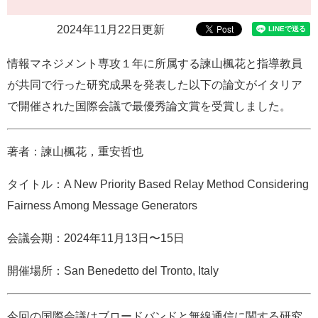
e
カ
2024年11月22日更新
ス
タ
情報マネジメント専攻１年に所属する諫山楓花と指導教員
ム
が共同で行った研究成果を発表した以下の論文がイタリア
検
索
で開催された国際会議で最優秀論文賞を受賞しました。
著者：諫山楓花，重安哲也
タイトル：A New Priority Based Relay Method Considering
Fairness Among Message Generators
会議会期：2024年11月13日〜15日
開催場所：San Benedetto del Tronto, Italy
今回の国際会議はブロードバンドと無線通信に関する研究