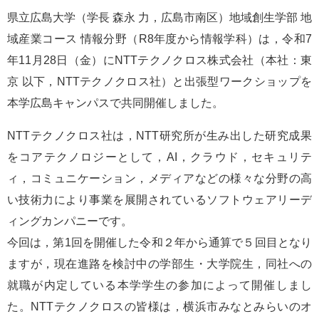
e
県立広島大学（学長 森永 力，広島市南区）地域創生学部 地
カ
域産業コース 情報分野（R8年度から情報学科）は，令和7
ス
タ
年11月28日（金）にNTTテクノクロス株式会社（本社：東
ム
京 以下，NTTテクノクロス社）と出張型ワークショップを
検
索
本学広島キャンパスで共同開催しました。
NTTテクノクロス社は，NTT研究所が生み出した研究成果
をコアテクノロジーとして，AI，クラウド，セキュリテ
ィ，コミュニケーション，メディアなどの様々な分野の高
い技術力により事業を展開されているソフトウェアリーデ
ィングカンパニーです。
今回は，第1回を開催した令和２年から通算で５回目となり
ますが，現在進路を検討中の学部生・大学院生，同社への
就職が内定している本学学生の参加によって開催しまし
た。NTTテクノクロスの皆様は，横浜市みなとみらいのオ