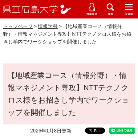
県
ペ
メ
立
ー
ニ
メ
メ
メ
受験生特設サイト
広
ニ
ニ
ニ
ジ
ュ
WEB版大学案内
島
ュ
ュ
ュ
トップページ
>
情報学科
>
【地域産業コース（情報分
の
ー
大学概要
受験生の皆さま
大
ー
ー
ー
学
野）・情報マネジメント専攻】NTTテクノクロス様をお招
先
を
資料請求
きし学内でワークショップを開催しました
頭
飛
在学生の皆さま
学部・大学院・専攻科
で
ば
情報学科
交通アクセス
す
し
卒業生の皆さま
学生生活・就職支援
。
て
本
本
【地域産業コース（情報分野）・情
文
地域・企業の皆さま
研究・地域連携・国際交流
文
Languages
報マネジメント専攻】NTTテクノク
へ
研究者の皆さま
English
中文簡体
中文繁体
한국어
日本語
入試情報
ロス様をお招きし学内でワークショ
教職員の皆さま
ップを開催しました
G
o
o
すべて
ページ
PDF
2026年1月8日更新
g
l