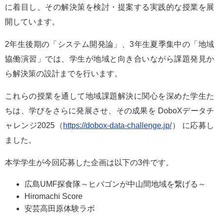
に着目し、その解決策を検討・提案する実践的な授業を展
e
カ
開しています。
ス
タ
2年生後期の「システム開発論」、3年生夏季集中の「地域
ム
検
協働演習」では、学生が地域と向き合いながら課題発見か
索
ら解決策の設計までを行います。
これらの授業を通して地域課題解決に関心を深めた学生た
ちは、学びをさらに発展させ、その成果を DoboXデータチ
ャレンジ2025（
https://dobox-data-challenge.jp/
） に応募し
ました。
本学学生が今回応募した企画は以下の3件です。
広島UMF探食隊～ヒバゴンが中山間地域を繋げる～
Hiromachi Score
安芸高田原体験ラボ