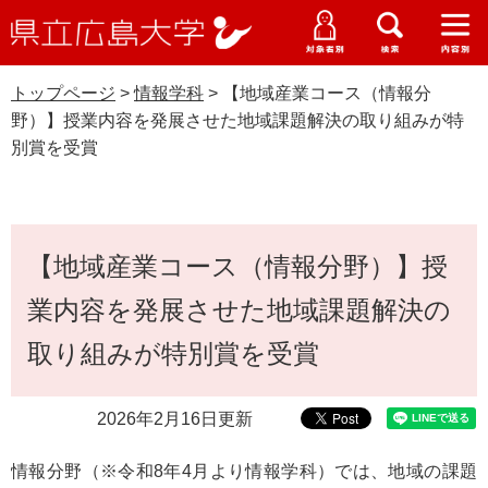
県
ペ
メ
立
ー
ニ
メ
メ
メ
受験生特設サイト
広
ニ
ニ
ニ
ジ
ュ
WEB版大学案内
島
ュ
ュ
ュ
トップページ
>
情報学科
>
【地域産業コース（情報分
の
ー
大学概要
受験生の皆さま
大
ー
ー
ー
学
野）】授業内容を発展させた地域課題解決の取り組みが特
先
を
資料請求
別賞を受賞
頭
飛
在学生の皆さま
学部・大学院・専攻科
で
ば
情報学科
交通アクセス
す
し
卒業生の皆さま
学生生活・就職支援
。
て
本
本
【地域産業コース（情報分野）】授
文
地域・企業の皆さま
研究・地域連携・国際交流
文
Languages
業内容を発展させた地域課題解決の
へ
研究者の皆さま
English
中文簡体
中文繁体
한국어
日本語
入試情報
取り組みが特別賞を受賞
教職員の皆さま
G
2026年2月16日更新
o
o
すべて
ページ
PDF
g
情報分野（※令和8年4月より情報学科）では、地域の課題
l