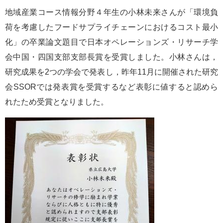
e
地域産業コース情報分野４年生の小林未来さんが「環境負
カ
荷を考慮したフードサプライチェーンにおけるコスト最小
ス
タ
化」の卒業論文題目で日本オペレーションズ・リサーチ学
ム
会中国・四国支部支部長賞を受賞しました。小林さんは，
検
索
研究成果を2つの学会で発表し，昨年11月に開催された研究
会SSORでは発表賞を受賞するなど表彰に値すると認めら
れたため受賞となりました。