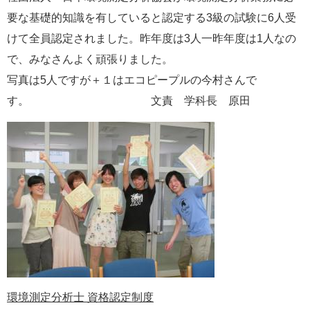
e
要な基礎的知識を有していると認定する3級の試験に6人受
カ
けて全員認定されました。昨年度は3人一昨年度は1人なの
ス
タ
で、みなさんよく頑張りました。
ム
写真は5人ですが＋１はエコピープルの今村さんで
検
索
す。 文責 学科長 原田
環境測定分析士 資格認定制度