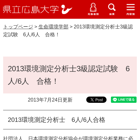
県
ペ
メ
立
ー
ニ
メ
メ
メ
受験生特設サイト
広
ニ
ニ
ニ
ジ
ュ
WEB版大学案内
島
ュ
ュ
ュ
トップページ
>
生命環境学部
>
2013環境測定分析士3級認
の
ー
大学概要
受験生の皆さま
大
ー
ー
ー
学
定試験 6人/6人 合格！
先
を
資料請求
頭
飛
在学生の皆さま
学部・大学院・専攻科
生命環境学部
で
ば
交通アクセス
す
し
本
卒業生の皆さま
学生生活・就職支援
。
て
2013環境測定分析士3級認定試験 6
文
本
地域・企業の皆さま
人/6人 合格！
研究・地域連携・国際交流
文
Languages
へ
研究者の皆さま
English
中文簡体
中文繁体
한국어
日本語
入試情報
2013年7月24日更新
教職員の皆さま
G
2013環境測定分析士 6人/6人合格
o
o
すべて
ページ
PDF
g
社団法人 日本環境測定分析協会が環境測定分析業務に必
l