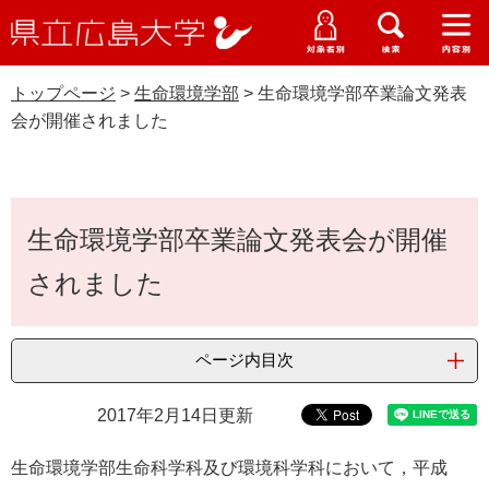
県
ペ
メ
立
ー
ニ
メ
メ
メ
受験生特設サイト
広
ニ
ニ
ニ
ジ
ュ
WEB版大学案内
島
ュ
ュ
ュ
トップページ
>
生命環境学部
>
生命環境学部卒業論文発表
の
ー
大学概要
受験生の皆さま
大
ー
ー
ー
学
会が開催されました
先
を
資料請求
頭
飛
在学生の皆さま
学部・大学院・専攻科
生命環境学部
で
ば
交通アクセス
す
し
本
卒業生の皆さま
学生生活・就職支援
。
て
生命環境学部卒業論文発表会が開催
文
本
地域・企業の皆さま
されました
研究・地域連携・国際交流
文
Languages
へ
研究者の皆さま
English
中文簡体
中文繁体
한국어
日本語
入試情報
ページ内目次
教職員の皆さま
G
2017年2月14日更新
o
o
すべて
ページ
PDF
g
生命環境学部生命科学科及び環境科学科において，平成
l