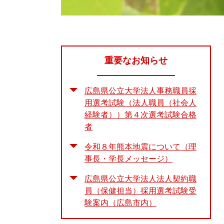
重要なお知らせ
広島県公立大学法人事務職員採
用選考試験（法人職員（社会人
経験者））第４次選考試験合格
者
令和８年熊本地震について（理
事長・学長メッセージ）
広島県公立大学法人法人契約職
員（保健担当）採用選考試験受
験案内（広島市内）