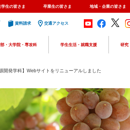
在学生の皆さま
卒業生の皆さま
地域・企業の皆さま
ト
資料請求
交通アクセス
学部・大学院・専攻科
学生生活・就職支援
研究
G
o
o
源開発学科】Webサイトをリニューアルしました
g
l
e
カ
ス
タ
ム
検
索