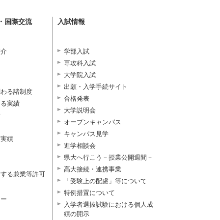
・国際交流
入試情報
紹介
学部入試
専攻科入試
大学院入試
出願・入学手続サイト
関わる諸制度
合格発表
よる実績
大学説明会
付
オープンキャンパス
キャンパス見学
択実績
進学相談会
県大へ行こう－授業公開週間－
高大接続・連携事業
対する兼業等許可
「受験上の配慮」等について
特例措置について
ター
入学者選抜試験における個人成
績の開示