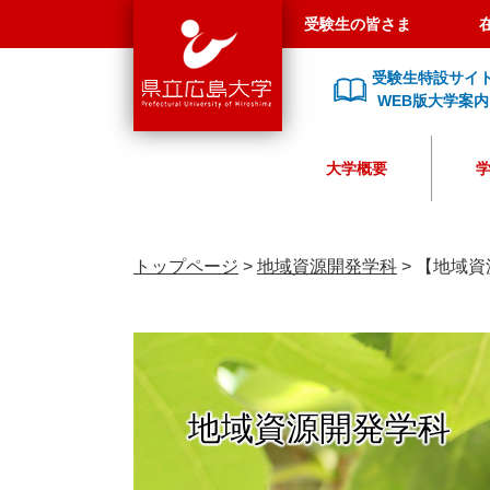
県
ペ
メ
受験生の皆さま
立
ー
ニ
広
ジ
ュ
受験生特設サイ
島
の
ー
WEB版大学案内
大
先
を
学
頭
飛
大学概要
で
ば
す
し
。
て
本
トップページ
>
地域資源開発学科
>
【地域資
文
へ
地域資源開発学科