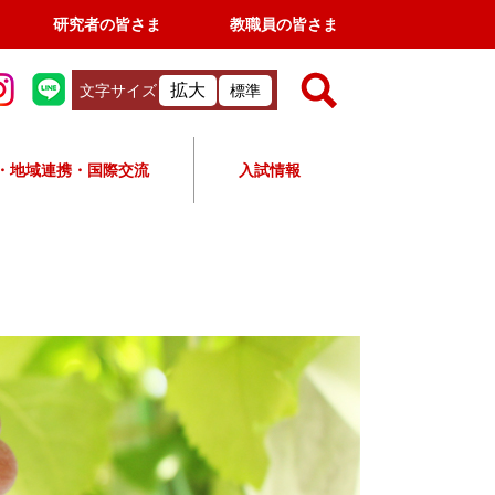
研究者の皆さま
教職員の皆さま
拡大
文字サイズ
標準
検
索
・地域連携・国際交流
入試情報
すべて
ページ
PDF
検
索
対
象