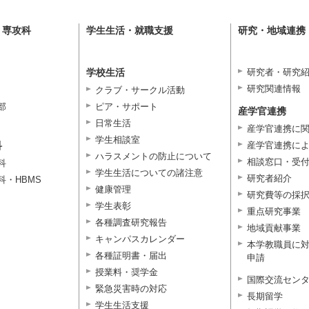
・専攻科
学生生活・就職支援
研究・地域連携
学校生活
研究者・研究
研究関連情報
クラブ・サークル活動
部
ピア・サポート
産学官連携
日常生活
産学官連携に
学生相談室
科
産学官連携に
ハラスメントの防止について
相談窓口・受
科
学生生活についての諸注意
研究者紹介
科・HBMS
健康管理
研究費等の採
学生表彰
重点研究事業
各種調査研究報告
地域貢献事業
キャンパスカレンダー
本学教職員に
各種証明書・届出
申請
授業料・奨学金
国際交流セン
緊急災害時の対応
長期留学
学生生活支援