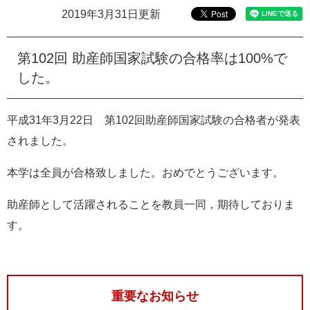
e
2019年3月31日更新
カ
ス
タ
第102
回
助産師国家試験の合格率は
100%
で
ム
した。
検
索
平成31
年
3
月22
日 第102
回助産師国家試験の合格者が発表
されました。
本学は全員が合格致しました。おめでとうございます。
助産師として活躍されることを教員一同，期待しておりま
す。
重要なお知らせ