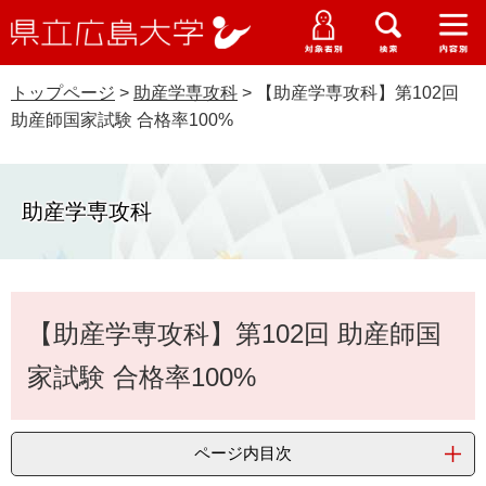
県
ペ
メ
立
ー
ニ
メ
メ
メ
受験生特設サイト
広
ニ
ニ
ニ
ジ
ュ
WEB版大学案内
島
ュ
ュ
ュ
トップページ
>
助産学専攻科
>
【助産学専攻科】第102回
の
ー
大学概要
受験生の皆さま
大
ー
ー
ー
学
助産師国家試験 合格率100%
先
を
資料請求
頭
飛
在学生の皆さま
学部・大学院・専攻科
で
ば
交通アクセス
す
し
助産学専攻科
卒業生の皆さま
学生生活・就職支援
。
て
本
地域・企業の皆さま
研究・地域連携・国際交流
文
Languages
本
へ
【助産学専攻科】第102回 助産師国
研究者の皆さま
文
English
中文簡体
中文繁体
한국어
日本語
入試情報
家試験 合格率100%
教職員の皆さま
G
o
o
すべて
ページ
PDF
ページ内目次
g
l