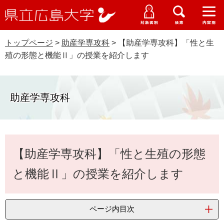
県
ペ
メ
立
ー
ニ
メ
メ
メ
受験生特設サイト
広
ニ
ニ
ニ
ジ
ュ
WEB版大学案内
島
ュ
ュ
ュ
トップページ
>
助産学専攻科
>
【助産学専攻科】「性と生
の
ー
大学概要
受験生の皆さま
大
ー
ー
ー
学
殖の形態と機能Ⅱ」の授業を紹介します
先
を
資料請求
頭
飛
在学生の皆さま
学部・大学院・専攻科
で
ば
交通アクセス
す
し
助産学専攻科
卒業生の皆さま
学生生活・就職支援
。
て
本
地域・企業の皆さま
研究・地域連携・国際交流
文
Languages
本
へ
【助産学専攻科】「性と生殖の形態
研究者の皆さま
文
English
中文簡体
中文繁体
한국어
日本語
入試情報
と機能Ⅱ」の授業を紹介します
教職員の皆さま
G
o
o
すべて
ページ
PDF
ページ内目次
g
l