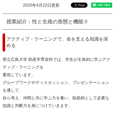
e
2025年4月22日更新
カ
ス
タ
授業紹介：性と生殖の形態と機能Ⅱ
ム
検
索
アクティブ・ラーニングで、命を支える知識を深
める
県立広島大学 助産学専攻科では、学生が主体的に学ぶアク
ティブ・ラーニングを
重視しています。
グループワークやディスカッション、プレゼンテーション
を通して、
自ら考え、仲間と共に学ぶ力を養い、助産師として必要な
知識と判断力を身につけていきます。