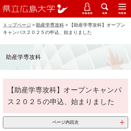
県
ペ
メ
立
ー
ニ
メ
メ
メ
受験生特設サイト
広
ニ
ニ
ニ
ジ
ュ
WEB版大学案内
島
ュ
ュ
ュ
トップページ
>
助産学専攻科
>
【助産学専攻科】オープン
の
ー
大学概要
受験生の皆さま
大
ー
ー
ー
学
キャンパス２０２５の申込、始まりました
先
を
資料請求
頭
飛
在学生の皆さま
学部・大学院・専攻科
で
ば
交通アクセス
す
し
助産学専攻科
卒業生の皆さま
学生生活・就職支援
。
て
本
地域・企業の皆さま
研究・地域連携・国際交流
文
Languages
本
へ
【助産学専攻科】オープンキャンパ
研究者の皆さま
文
English
中文簡体
中文繁体
한국어
日本語
入試情報
ス２０２５の申込、始まりました
教職員の皆さま
G
o
o
すべて
ページ
PDF
ページ内目次
g
l