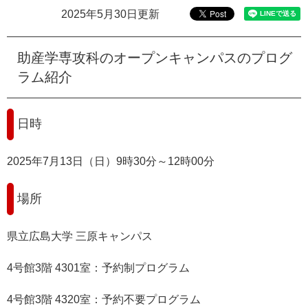
e
2025年5月30日更新
カ
ス
タ
助産学専攻科のオープンキャンパスのプログ
ム
ラム紹介
検
索
日時
2025年7月13日（日）9時30分～12時00分
場所
県立広島大学 三原キャンパス
4号館3階 4301室：予約制プログラム
4号館3階 4320室：予約不要プログラム