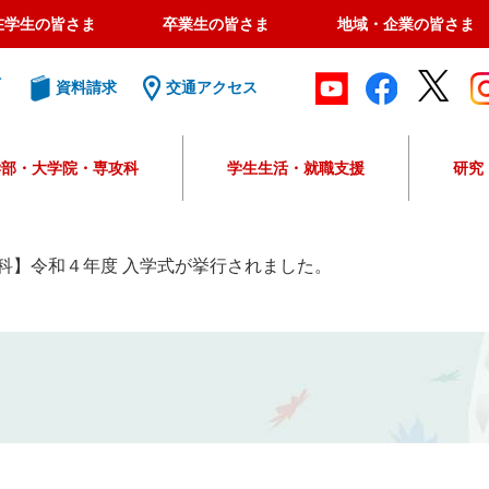
在学生の皆さま
卒業生の皆さま
地域・企業の皆さま
ト
資料請求
交通アクセス
学部・大学院・専攻科
学生生活・就職支援
研究
G
o
o
科】令和４年度 入学式が挙行されました。
g
l
e
カ
ス
タ
ム
検
索