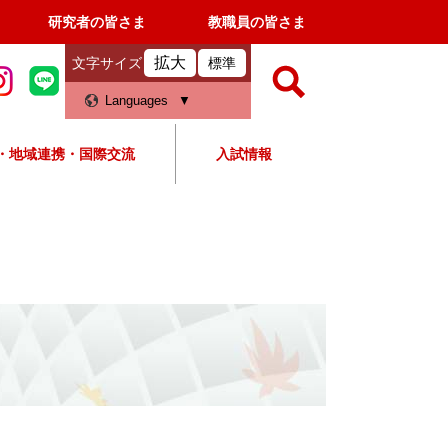
研究者の皆さま
教職員の皆さま
拡大
文字サイズ
標準
検
Languages
索
・地域連携・国際交流
入試情報
すべて
ページ
PDF
検
索
対
象