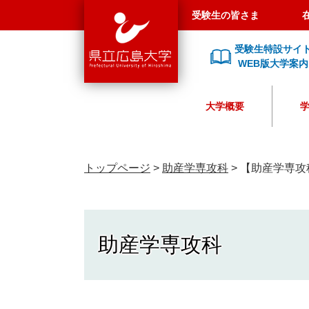
県
ペ
メ
受験生の皆さま
立
ー
ニ
広
ジ
ュ
受験生特設サイ
島
の
ー
WEB版大学案内
大
先
を
学
頭
飛
大学概要
で
ば
す
し
。
て
本
トップページ
>
助産学専攻科
>
【助産学専攻
文
へ
助産学専攻科