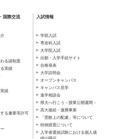
・国際交流
入試情報
紹介
学部入試
専攻科入試
大学院入試
出願・入学手続サイト
関わる諸制度
合格発表
よる実績
大学説明会
付
オープンキャンパス
キャンパス見学
択実績
進学相談会
県大へ行こう－授業公開週間－
高大接続・連携事業
対する兼業等許可
「受験上の配慮」等について
特例措置について
ター
入学者選抜試験における個人成
績の開示