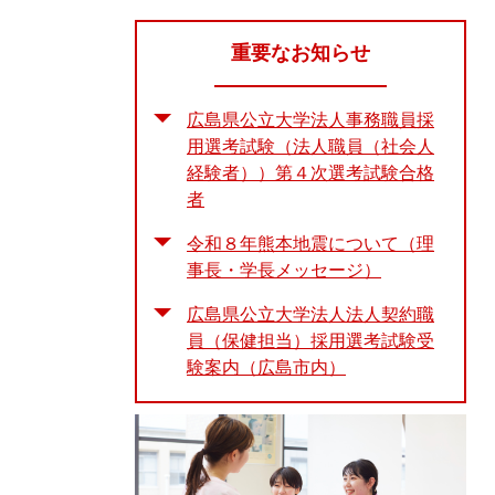
重要なお知らせ
広島県公立大学法人事務職員採
用選考試験（法人職員（社会人
経験者））第４次選考試験合格
者
令和８年熊本地震について（理
事長・学長メッセージ）
広島県公立大学法人法人契約職
員（保健担当）採用選考試験受
験案内（広島市内）