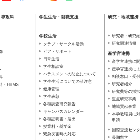
・専攻科
学生生活・就職支援
研究・地域連携
学校生活
研究者・研究
研究関連情報
クラブ・サークル活動
部
ピア・サポート
産学官連携
日常生活
産学官連携に
学生相談室
科
産学官連携に
ハラスメントの防止について
相談窓口・受
科
学生生活についての諸注意
研究者紹介
科・HBMS
健康管理
研究費等の採
学生表彰
重点研究事業
各種調査研究報告
地域貢献事業
キャンパスカレンダー
本学教職員に
各種証明書・届出
申請
授業料・奨学金
国際交流セン
緊急災害時の対応
長期留学