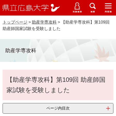
県
ペ
メ
立
ー
ニ
メ
メ
メ
受験生特設サイト
広
ニ
ニ
ニ
ジ
ュ
WEB版大学案内
島
ュ
ュ
ュ
トップページ
>
助産学専攻科
>
【助産学専攻科】第109回
の
ー
大学概要
受験生の皆さま
大
ー
ー
ー
学
助産師国家試験を受験しました
先
を
資料請求
頭
飛
在学生の皆さま
学部・大学院・専攻科
で
ば
交通アクセス
す
し
助産学専攻科
卒業生の皆さま
学生生活・就職支援
。
て
本
地域・企業の皆さま
研究・地域連携・国際交流
文
Languages
本
へ
【助産学専攻科】第109回 助産師国
研究者の皆さま
文
English
中文簡体
中文繁体
한국어
日本語
入試情報
家試験を受験しました
教職員の皆さま
G
o
o
すべて
ページ
PDF
ページ内目次
g
l