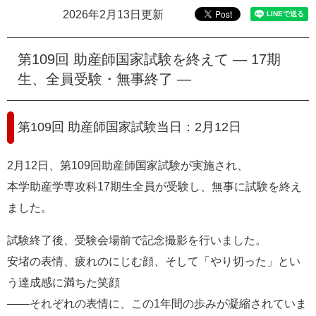
e
2026年2月13日更新
カ
ス
タ
第109回 助産師国家試験を終えて ― 17期
ム
生、全員受験・無事終了 ―
検
索
第109回 助産師国家試験当日：2月12日
2月12日、第109回助産師国家試験が実施され、
本学助産学専攻科17期生全員が受験し、無事に試験を終え
ました。
試験終了後、受験会場前で記念撮影を行いました。
安堵の表情、疲れのにじむ顔、そして「やり切った」とい
う達成感に満ちた笑顔
――それぞれの表情に、この1年間の歩みが凝縮されていま