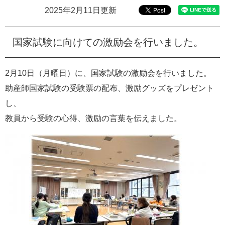
e
2025年2月11日更新
カ
ス
タ
国家試験に向けての激励会を行いました。
ム
検
索
2月10日（月曜日）に、国家試験の激励会を行いました。
助産師国家試験の受験票の配布、激励グッズをプレゼント
し、
教員から受験の心得、激励の言葉を伝えました。