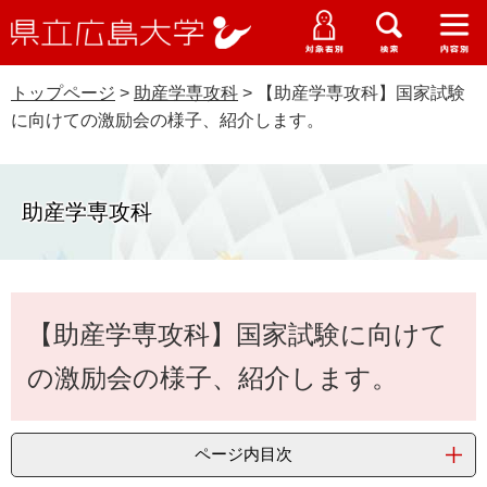
県
ペ
メ
立
ー
ニ
メ
メ
メ
受験生特設サイト
広
ニ
ニ
ニ
ジ
ュ
WEB版大学案内
島
ュ
ュ
ュ
トップページ
>
助産学専攻科
>
【助産学専攻科】国家試験
の
ー
大学概要
受験生の皆さま
大
ー
ー
ー
学
に向けての激励会の様子、紹介します。
先
を
資料請求
頭
飛
在学生の皆さま
学部・大学院・専攻科
で
ば
交通アクセス
す
し
助産学専攻科
卒業生の皆さま
学生生活・就職支援
。
て
本
地域・企業の皆さま
研究・地域連携・国際交流
文
Languages
本
へ
【助産学専攻科】国家試験に向けて
研究者の皆さま
文
English
中文簡体
中文繁体
한국어
日本語
入試情報
の激励会の様子、紹介します。
教職員の皆さま
G
o
o
すべて
ページ
PDF
ページ内目次
g
l