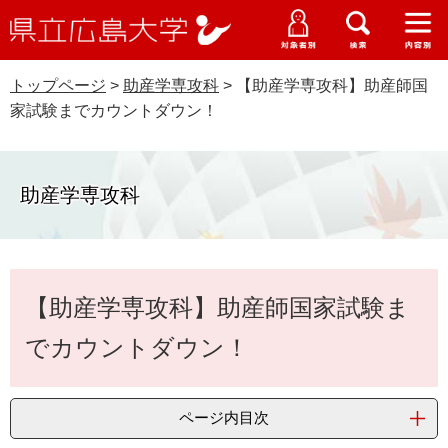
県
ペ
メ
立
ー
ニ
メ
メ
メ
受験生特設サイト
広
ニ
ニ
ニ
ジ
ュ
WEB版大学案内
島
ュ
ュ
ュ
トップページ
>
助産学専攻科
>
【助産学専攻科】助産師国
の
ー
大学概要
受験生の皆さま
大
ー
ー
ー
学
家試験までカウントダウン！
先
を
資料請求
頭
飛
在学生の皆さま
学部・大学院・専攻科
で
ば
交通アクセス
す
し
助産学専攻科
卒業生の皆さま
学生生活・就職支援
。
て
本
地域・企業の皆さま
研究・地域連携・国際交流
文
Languages
本
へ
【助産学専攻科】助産師国家試験ま
研究者の皆さま
文
English
中文簡体
中文繁体
한국어
日本語
入試情報
でカウントダウン！
教職員の皆さま
G
o
o
すべて
ページ
PDF
ページ内目次
g
l