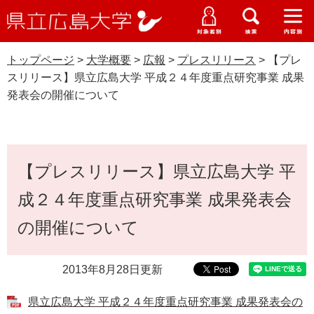
県
ペ
メ
立
ー
ニ
メ
メ
メ
受験生特設サイト
広
ニ
ニ
ニ
ジ
ュ
WEB版大学案内
島
ュ
ュ
ュ
トップページ
>
大学概要
>
広報
>
プレスリリース
>
【プレ
の
ー
大学概要
受験生の皆さま
大
ー
ー
ー
学
スリリース】県立広島大学 平成２４年度重点研究事業 成果
先
を
資料請求
発表会の開催について
頭
飛
在学生の皆さま
学部・大学院・専攻科
で
ば
プレスリリース
交通アクセス
す
し
卒業生の皆さま
学生生活・就職支援
。
て
本
本
【プレスリリース】県立広島大学 平
文
地域・企業の皆さま
研究・地域連携・国際交流
文
Languages
成２４年度重点研究事業 成果発表会
へ
研究者の皆さま
English
中文簡体
中文繁体
한국어
日本語
入試情報
の開催について
教職員の皆さま
G
2013年8月28日更新
o
o
すべて
ページ
PDF
g
県立広島大学 平成２４年度重点研究事業 成果発表会の
l