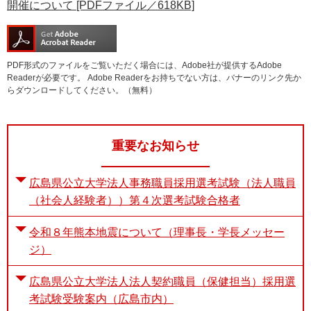
開催について [PDFファイル／618KB]
e
カ
ス
タ
PDF形式のファイルをご覧いただく場合には、Adobe社が提供するAdobe
ム
Readerが必要です。
Adobe Readerをお持ちでない方は、バナーのリンク先か
検
らダウンロードしてください。（無料）
索
重要なお知らせ
広島県公立大学法人事務職員採用選考試験（法人職員
（社会人経験者））第４次選考試験合格者
令和８年熊本地震について（理事長・学長メッセー
ジ）
広島県公立大学法人法人契約職員（保健担当）採用選
考試験受験案内（広島市内）