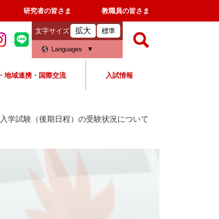
研究者の皆さま
教職員の皆さま
拡大
文字サイズ
標準
検
Languages
索
・地域連携・国際交流
入試情報
すべて
ページ
PDF
検
索
抜入学試験（後期日程）の受験状況について
対
象