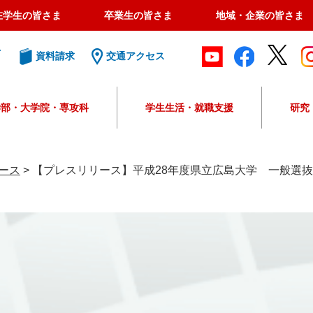
在学生の皆さま
卒業生の皆さま
地域・企業の皆さま
ト
資料請求
交通アクセス
学部・大学院・専攻科
学生生活・就職支援
研究
G
o
o
ース
>
【プレスリリース】平成28年度県立広島大学 一般選
g
l
e
カ
ス
タ
ム
検
索