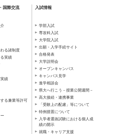
・国際交流
入試情報
紹介
学部入試
専攻科入試
大学院入試
出願・入学手続サイト
関わる諸制度
合格発表
よる実績
大学説明会
付
オープンキャンパス
キャンパス見学
択実績
進学相談会
県大へ行こう－授業公開週間－
高大接続・連携事業
対する兼業等許可
「受験上の配慮」等について
特例措置について
ター
入学者選抜試験における個人成
績の開示
就職・キャリア支援