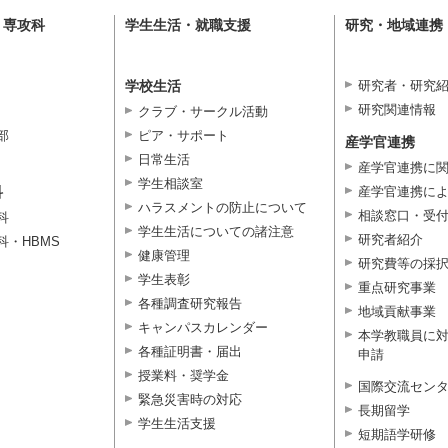
・専攻科
学生生活・就職支援
研究・地域連携
学校生活
研究者・研究
研究関連情報
クラブ・サークル活動
部
ピア・サポート
産学官連携
日常生活
産学官連携に
学生相談室
科
産学官連携に
ハラスメントの防止について
相談窓口・受
科
学生生活についての諸注意
研究者紹介
科・HBMS
健康管理
研究費等の採
学生表彰
重点研究事業
各種調査研究報告
地域貢献事業
キャンパスカレンダー
本学教職員に
各種証明書・届出
申請
授業料・奨学金
国際交流セン
緊急災害時の対応
長期留学
学生生活支援
短期語学研修