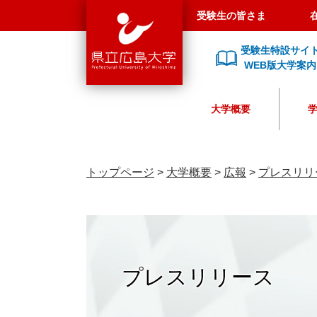
県
ペ
メ
受験生の皆さま
立
ー
ニ
広
ジ
ュ
受験生特設サイ
島
の
ー
WEB版大学案内
大
先
を
学
頭
飛
大学概要
で
ば
す
し
。
て
本
トップページ
>
大学概要
>
広報
>
プレスリリ
文
へ
プレスリリース