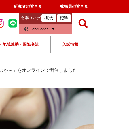
研究者の皆さま
教職員の皆さま
拡大
文字サイズ
標準
検
Languages
索
・地域連携・国際交流
入試情報
すべて
ページ
PDF
検
索
のか－」をオンラインで開催しました
対
象