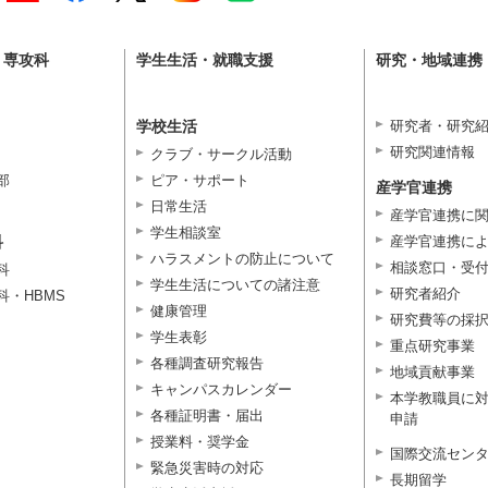
・専攻科
学生生活・就職支援
研究・地域連携
学校生活
研究者・研究
研究関連情報
クラブ・サークル活動
部
ピア・サポート
産学官連携
日常生活
産学官連携に
学生相談室
科
産学官連携に
ハラスメントの防止について
相談窓口・受
科
学生生活についての諸注意
研究者紹介
科・HBMS
健康管理
研究費等の採
学生表彰
重点研究事業
各種調査研究報告
地域貢献事業
キャンパスカレンダー
本学教職員に
各種証明書・届出
申請
授業料・奨学金
国際交流セン
緊急災害時の対応
長期留学