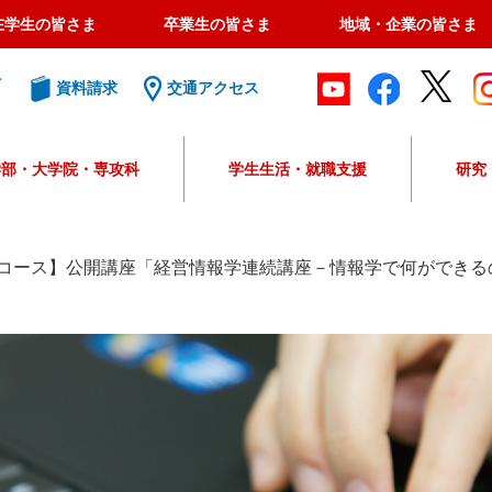
在学生の皆さま
卒業生の皆さま
地域・企業の皆さま
ト
資料請求
交通アクセス
学部・大学院・専攻科
学生生活・就職支援
研究
G
o
o
コース】公開講座「経営情報学連続講座－情報学で何ができる
g
l
e
カ
ス
タ
ム
検
索