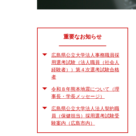
重要なお知らせ
広島県公立大学法人事務職員採
用選考試験（法人職員（社会人
経験者））第４次選考試験合格
者
令和８年熊本地震について（理
事長・学長メッセージ）
広島県公立大学法人法人契約職
員（保健担当）採用選考試験受
験案内（広島市内）