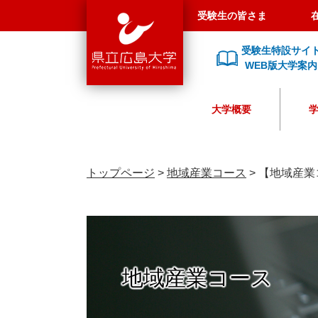
県
ペ
メ
受験生の皆さま
立
ー
ニ
広
ジ
ュ
受験生特設サイ
島
の
ー
WEB版大学案内
大
先
を
学
頭
飛
大学概要
で
ば
す
し
。
て
本
トップページ
>
地域産業コース
>
【地域産業
文
へ
地域産業コース