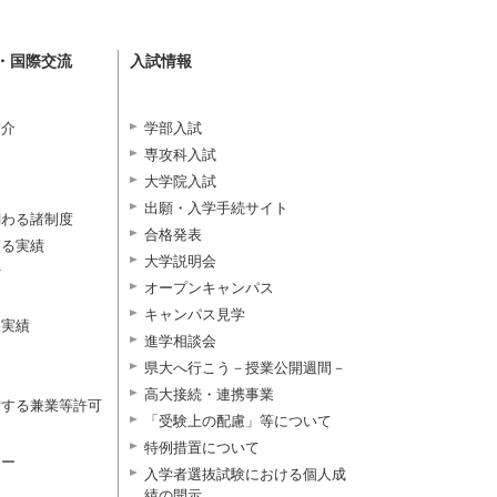
・国際交流
入試情報
紹介
学部入試
専攻科入試
大学院入試
出願・入学手続サイト
関わる諸制度
合格発表
よる実績
大学説明会
付
オープンキャンパス
キャンパス見学
択実績
進学相談会
県大へ行こう－授業公開週間－
高大接続・連携事業
対する兼業等許可
「受験上の配慮」等について
特例措置について
ター
入学者選抜試験における個人成
績の開示