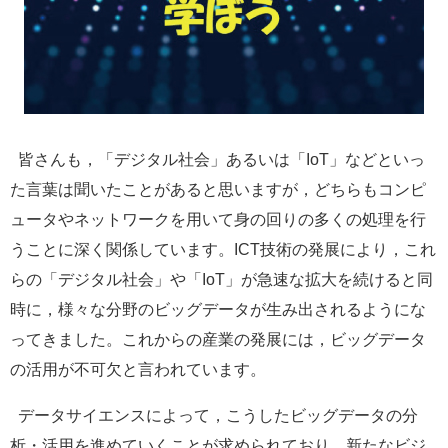
e
カ
ス
タ
ム
検
索
皆さんも，「デジタル社会」あるいは「IoT」などといっ
た言葉は聞いたことがあると思いますが，どちらもコンピ
ュータやネットワークを用いて身の回りの多くの処理を行
うことに深く関係しています。ICT技術の発展により，これ
らの「デジタル社会」や「IoT」が急速な拡大を続けると同
時に，様々な分野のビッグデータが生み出されるようにな
ってきました。これからの産業の発展には，ビッグデータ
の活用が不可欠と言われています。
データサイエンスによって，こうしたビッグデータの分
析・活用を進めていくことが求められており，新たなビジ