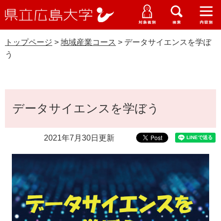
県
ペ
メ
立
ー
ニ
メ
メ
メ
受験生特設サイト
広
ニ
ニ
ニ
ジ
ュ
WEB版大学案内
島
ュ
ュ
ュ
トップページ
>
地域産業コース
>
データサイエンスを学ぼ
の
ー
大学概要
受験生の皆さま
大
ー
ー
ー
学
う
先
を
資料請求
頭
飛
在学生の皆さま
学部・大学院・専攻科
地域産業コース
で
ば
交通アクセス
す
し
本
卒業生の皆さま
学生生活・就職支援
。
て
データサイエンスを学ぼう
文
本
地域・企業の皆さま
研究・地域連携・国際交流
文
2021年7月30日更新
Languages
へ
研究者の皆さま
English
中文簡体
中文繁体
한국어
日本語
入試情報
教職員の皆さま
G
o
o
すべて
ページ
PDF
g
l