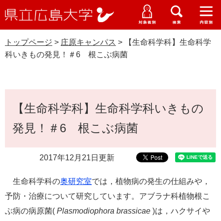
県
ペ
メ
立
ー
ニ
メ
メ
メ
受験生特設サイト
広
ニ
ニ
ニ
ジ
ュ
WEB版大学案内
島
ュ
ュ
ュ
トップページ
>
庄原キャンパス
>
【生命科学科】生命科学
の
ー
大学概要
受験生の皆さま
大
ー
ー
ー
学
科いきもの発見！＃6 根こぶ病菌
先
を
資料請求
頭
飛
在学生の皆さま
学部・大学院・専攻科
庄原キャンパス
で
ば
交通アクセス
す
し
本
卒業生の皆さま
学生生活・就職支援
。
て
【生命科学科】生命科学科いきもの
文
本
地域・企業の皆さま
発見！＃6 根こぶ病菌
研究・地域連携・国際交流
文
Languages
へ
研究者の皆さま
English
中文簡体
中文繁体
한국어
日本語
入試情報
2017年12月21日更新
教職員の皆さま
生命科学科の
奥研究室
では，植物病の発生の仕組みや，
G
o
予防・治療について研究しています。アブラナ科植物根こ
o
すべて
ページ
PDF
ぶ病の病原菌
(
Plasmodiophora brassicae
)
は，ハクサイや
g
l