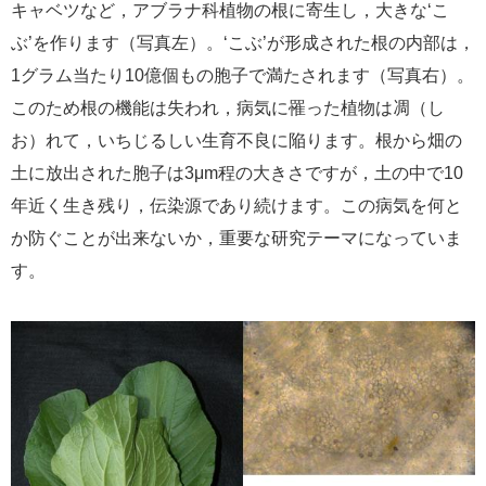
キャベツなど，アブラナ科植物の根に寄生し，大きな‘こ
e
ぶ’を作ります（写真左）。‘こぶ’が形成された根の内部は，
カ
ス
1
グラム当たり
10
億個もの胞子で満たされます（写真右）。
タ
このため根の機能は失われ，病気に罹った植物は凋（し
ム
検
お）れて，いちじるしい生育不良に陥ります。根から畑の
索
土に放出された胞子は
3
μ
m
程の大きさですが，土の中で
10
年近く生き残り，伝染源であり続けます。この病気を何と
か防ぐことが出来ないか，重要な研究テーマになっていま
す。