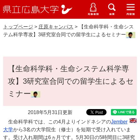
県
ペ
メ
立
ー
ニ
メ
メ
メ
受験生特設サイト
広
ニ
ニ
ニ
ジ
ュ
WEB版大学案内
島
ュ
ュ
ュ
トップページ
>
庄原キャンパス
>
【生命科学科・生命シス
の
ー
大学概要
受験生の皆さま
大
ー
ー
ー
学
テム科学専攻】3研究室合同での留学生によるセミナー
先
を
資料請求
頭
飛
在学生の皆さま
学部・大学院・専攻科
庄原キャンパス
で
ば
交通アクセス
す
し
本
卒業生の皆さま
学生生活・就職支援
。
て
【生命科学科・生命システム科学専
文
本
地域・企業の皆さま
攻】3研究室合同での留学生によるセ
研究・地域連携・国際交流
文
Languages
へ
ミナー
研究者の皆さま
English
中文簡体
中文繁体
한국어
日本語
入試情報
教職員の皆さま
2018年5月31日更新
G
o
生命科学科では、この
4
月よりインドネシアの
Jember
o
すべて
ページ
PDF
大学
から
3
名の大学院生（修士）を短期で受け入れていま
g
す。受け入れ期間は
6
ヵ月です。
5
月
30
日の
5
時間目に
3
研究
l