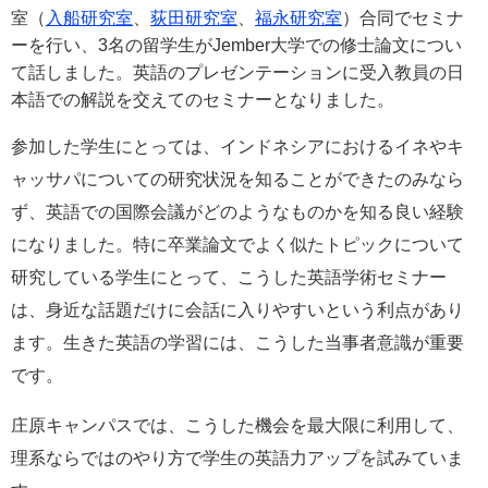
室（
入船研究室
、
荻田研究室
、
福永研究室
）合同でセミナ
e
カ
ーを行い、
3
名の留学生が
Jember
大学での修士論文につい
ス
て話しました。英語のプレゼンテーションに受入教員の日
タ
本語での解説を交えてのセミナーとなりました。
ム
検
参加した学生にとっては、インドネシアにおけるイネやキ
索
ャッサパについての研究状況を知ることができたのみなら
ず、英語での国際会議がどのようなものかを知る良い経験
になりました。特に卒業論文でよく似たトピックについて
研究している学生にとって、こうした英語学術セミナー
は、身近な話題だけに会話に入りやすいという利点があり
ます。生きた英語の学習には、こうした当事者意識が重要
です。
庄原キャンパスでは、こうした機会を最大限に利用して、
理系ならではのやり方で学生の英語力アップを試みていま