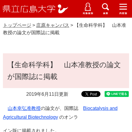
県
ペ
メ
立
ー
ニ
メ
メ
メ
受験生特設サイト
広
ニ
ニ
ニ
ジ
ュ
WEB版大学案内
島
ュ
ュ
ュ
トップページ
>
庄原キャンパス
>
【生命科学科】 山本准
の
ー
大学概要
受験生の皆さま
大
ー
ー
ー
学
教授の論文が国際誌に掲載
先
を
資料請求
頭
飛
在学生の皆さま
学部・大学院・専攻科
庄原キャンパス
で
ば
交通アクセス
す
し
本
卒業生の皆さま
学生生活・就職支援
。
て
【生命科学科】 山本准教授の論文
文
本
地域・企業の皆さま
が国際誌に掲載
研究・地域連携・国際交流
文
Languages
へ
研究者の皆さま
English
中文簡体
中文繁体
한국어
日本語
入試情報
2019年6月11日更新
教職員の皆さま
山本幸弘准教授
の論文が、国際誌
Biocatalysis and
G
o
Agricultural Biotechnology
のオンラ
o
すべて
ページ
PDF
g
イン版に掲載されました。
l