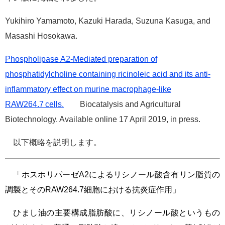
e
カ
Yukihiro Yamamoto, Kazuki Harada, Suzuna Kasuga, and
ス
Masashi Hosokawa.
タ
ム
Phospholipase A2-Mediated preparation of
検
索
phosphatidylcholine containing ricinoleic acid and its anti-
inflammatory effect on murine macrophage-like
RAW264.7
cells.
Biocatalysis and Agricultural
Biotechnology. Available online 17 April 2019, in press.
以下概略を説明します。
「ホスホリパーゼA2によるリシノール酸含有リン脂質の
調製とそのRAW264.7細胞における抗炎症作用」
ひまし油の主要構成脂肪酸に、リシノール酸というもの