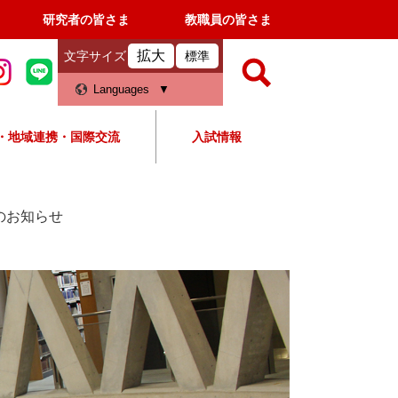
研究者の皆さま
教職員の皆さま
拡大
文字サイズ
標準
検
Languages
索
・地域連携・国際交流
入試情報
すべて
ページ
PDF
検
索
のお知らせ
対
象