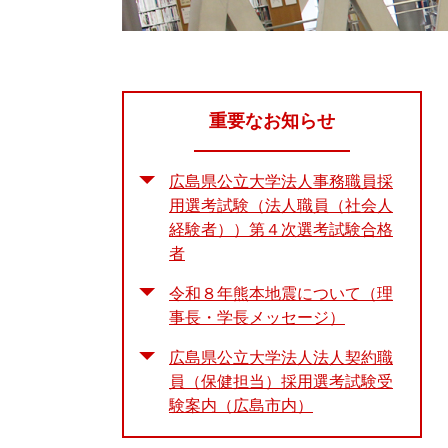
重要なお知らせ
広島県公立大学法人事務職員採
用選考試験（法人職員（社会人
経験者））第４次選考試験合格
者
令和８年熊本地震について（理
事長・学長メッセージ）
広島県公立大学法人法人契約職
員（保健担当）採用選考試験受
験案内（広島市内）