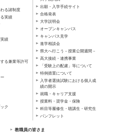
出願・入学手続サイト
関わる諸制度
合格発表
よる実績
大学説明会
付
オープンキャンパス
キャンパス見学
択実績
進学相談会
県大へ行こう－授業公開週間－
高大接続・連携事業
対する兼業等許可
「受験上の配慮」等について
特例措置について
ター
入学者選抜試験における個人成
績の開示
就職・キャリア支援
授業料・奨学金・保険
ブック
科目等履修生・聴講生・研究生
パンフレット
教職員の皆さま