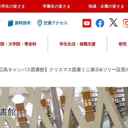
在学生の皆さま
卒業生の皆さま
地域・企業の皆さま
ト
資料請求
交通アクセス
学部・大学院・専攻科
学生生活・就職支援
研究
G
o
o
広島キャンパス図書館】クリスマス図書ミニ展示&ツリー設置
g
l
e
カ
ス
タ
書館
ム
検
索