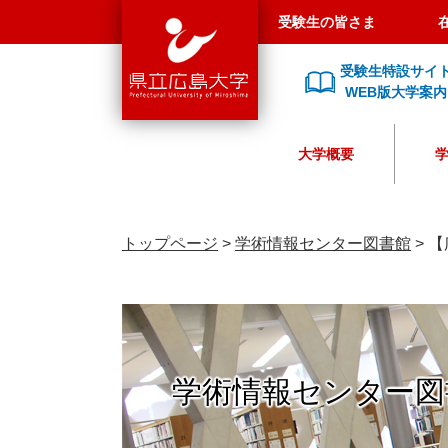
県
ペ
メ
受験生の皆さま
立
ー
ニ
広
ジ
ュ
受験生特設サイ
島
の
ー
WEB版大学案内
大
先
を
学
頭
飛
大学概要
で
ば
す
し
。
て
本
トップページ
>
学術情報センター図書館
>
【
文
へ
学術情報センター図