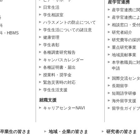
産学官連携
日常生活
産学官連携に
学生相談室
科
産学官連携に
ハラスメントの防止について
相談窓口・受
科
学生生活についての諸注意
研究者紹介
科・HBMS
健康管理
研究費等の採
学生表彰
重点研究事業
各種調査研究報告
地域貢献事業
キャンパスカレンダー
本学教職員に
各種証明書・届出
申請
授業料・奨学金
国際交流セン
緊急災害時の対応
長期留学
学生生活支援
短期語学研修
就職支援
海外留学支援
キャリアセンターNAVI
留学生ガイド
卒業生の皆さま
地域・企業の皆さま
研究者の皆さま