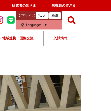
研究者の皆さま
教職員の皆さま
拡大
文字サイズ
標準
検
Languages
索
・地域連携・国際交流
入試情報
すべて
ページ
PDF
検
索
対
象