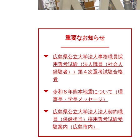
重要なお知らせ
広島県公立大学法人事務職員採
用選考試験（法人職員（社会人
経験者））第４次選考試験合格
者
令和８年熊本地震について（理
事長・学長メッセージ）
広島県公立大学法人法人契約職
員（保健担当）採用選考試験受
験案内（広島市内）