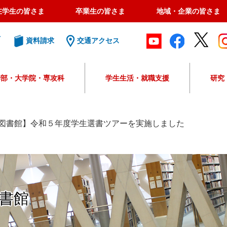
在学生の皆さま
卒業生の皆さま
地域・企業の皆さま
ト
資料請求
交通アクセス
学部・大学院・専攻科
学生生活・就職支援
研究
G
o
o
図書館】令和５年度学生選書ツアーを実施しました
g
l
e
カ
ス
タ
書館
ム
検
索