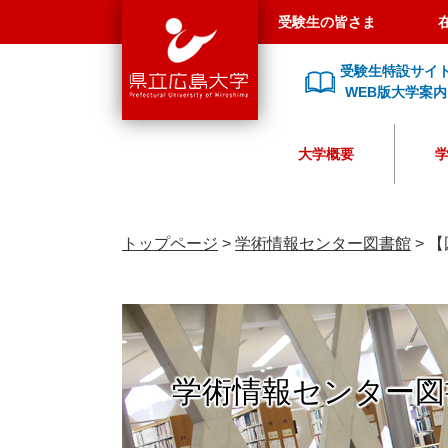
県
ペ
メ
受験生の皆さま
立
ー
ニ
広
ジ
ュ
受験生特設サイ
島
の
ー
WEB版大学案内
大
先
を
学
頭
飛
大学概要
で
ば
す
し
。
て
本
トップページ
>
学術情報センター図書館
>
【
文
へ
学術情報センター図