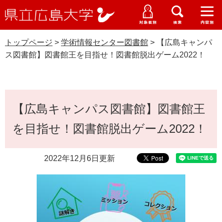
県
ペ
メ
立
ー
ニ
メ
メ
メ
受験生特設サイト
広
ニ
ニ
ニ
ジ
ュ
WEB版大学案内
島
ュ
ュ
ュ
トップページ
>
学術情報センター図書館
>
【広島キャンパ
の
ー
大学概要
受験生の皆さま
大
ー
ー
ー
学
ス図書館】図書館王を目指せ！図書館脱出ゲーム2022！
先
を
資料請求
頭
飛
在学生の皆さま
学部・大学院・専攻科
学術情報センター図書館
で
ば
交通アクセス
す
し
本
卒業生の皆さま
学生生活・就職支援
。
て
【広島キャンパス図書館】図書館王
文
本
地域・企業の皆さま
を目指せ！図書館脱出ゲーム2022！
研究・地域連携・国際交流
文
Languages
へ
研究者の皆さま
English
中文簡体
中文繁体
한국어
日本語
入試情報
2022年12月6日更新
教職員の皆さま
G
o
o
すべて
ページ
PDF
g
l