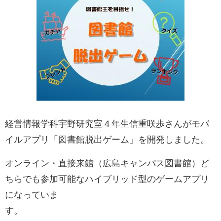
e
カ
ス
タ
ム
検
索
経営情報学科宇野研究室４年生信重咲歩さんがモバ
イルアプリ「図書館脱出ゲーム」を開発しました。
オンライン・直接来館（広島キャンパス図書館）ど
ちらでも参加可能なハイブリッド型のゲームアプリ
になっていま
す。