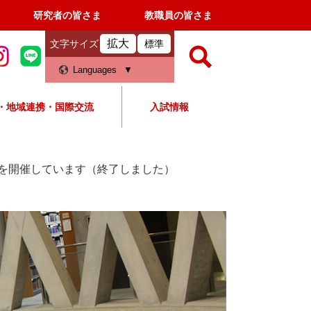
研究者の皆さま
教職員の皆さま
拡大
文字サイズ
標準
検
Languages
索
・地域連携・国際交流
入試情報
すべて
ページ
PDF
検
索
を開催しています（終了しました）
対
象