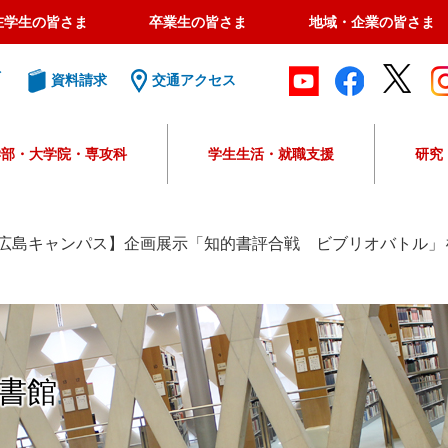
在学生の皆さま
卒業生の皆さま
地域・企業の皆さま
ト
資料請求
交通アクセス
学部・大学院・専攻科
学生生活・就職支援
研究
G
o
o
広島キャンパス】企画展示「知的書評合戦 ビブリオバトル」
g
l
e
カ
ス
タ
書館
ム
検
索