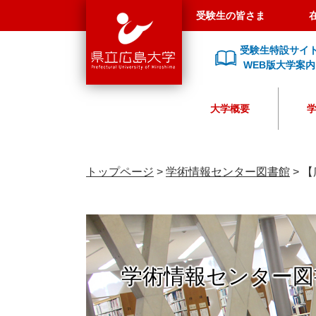
県
ペ
メ
受験生の皆さま
立
ー
ニ
広
ジ
ュ
受験生特設サイ
島
の
ー
WEB版大学案内
大
先
を
学
頭
飛
大学概要
で
ば
す
し
。
て
本
トップページ
>
学術情報センター図書館
>
【
文
へ
学術情報センター図