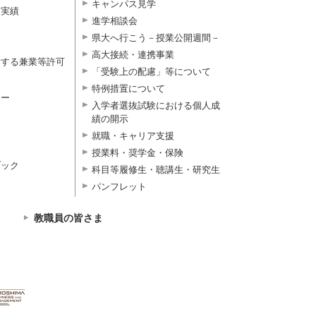
キャンパス見学
択実績
進学相談会
県大へ行こう－授業公開週間－
高大接続・連携事業
対する兼業等許可
「受験上の配慮」等について
特例措置について
ター
入学者選抜試験における個人成
績の開示
就職・キャリア支援
授業料・奨学金・保険
ブック
科目等履修生・聴講生・研究生
パンフレット
教職員の皆さま