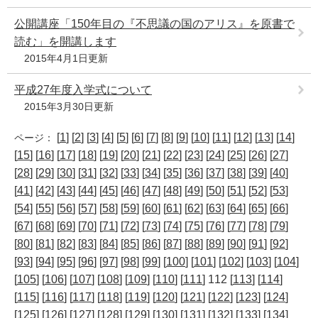
公開講座「150年目の『不思議の国のアリス』を原書で
読む」を開講します
2015年4月1日更新
平成27年度入学式について
2015年3月30日更新
[
1
] [
2
] [
3
] [
4
] [
5
] [
6
] [
7
] [
8
] [
9
] [
10
] [
11
] [
12
] [
13
] [
14
]
ページ：
[
15
] [
16
] [
17
] [
18
] [
19
] [
20
] [
21
] [
22
] [
23
] [
24
] [
25
] [
26
] [
27
]
[
28
] [
29
] [
30
] [
31
] [
32
] [
33
] [
34
] [
35
] [
36
] [
37
] [
38
] [
39
] [
40
]
[
41
] [
42
] [
43
] [
44
] [
45
] [
46
] [
47
] [
48
] [
49
] [
50
] [
51
] [
52
] [
53
]
[
54
] [
55
] [
56
] [
57
] [
58
] [
59
] [
60
] [
61
] [
62
] [
63
] [
64
] [
65
] [
66
]
[
67
] [
68
] [
69
] [
70
] [
71
] [
72
] [
73
] [
74
] [
75
] [
76
] [
77
] [
78
] [
79
]
[
80
] [
81
] [
82
] [
83
] [
84
] [
85
] [
86
] [
87
] [
88
] [
89
] [
90
] [
91
] [
92
]
[
93
] [
94
] [
95
] [
96
] [
97
] [
98
] [
99
] [
100
] [
101
] [
102
] [
103
] [
104
]
[
105
] [
106
] [
107
] [
108
] [
109
] [
110
] [
111
] 112 [
113
] [
114
]
[
115
] [
116
] [
117
] [
118
] [
119
] [
120
] [
121
] [
122
] [
123
] [
124
]
[
125
] [
126
] [
127
] [
128
] [
129
] [
130
] [
131
] [
132
] [
133
] [
134
]