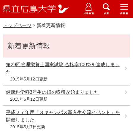
県
ペ
メ
立
ー
ニ
メ
メ
メ
受験生特設サイト
広
ニ
ニ
ニ
ジ
ュ
WEB版大学案内
島
ュ
ュ
ュ
トップページ
>
新着更新情報
の
ー
大学概要
受験生の皆さま
大
ー
ー
ー
学
先
を
資料請求
本
頭
飛
在学生の皆さま
学部・大学院・専攻科
新着更新情報
文
で
ば
交通アクセス
す
し
卒業生の皆さま
学生生活・就職支援
。
て
第29回管理栄養士国家試験 合格率100%を達成しまし
本
た
地域・企業の皆さま
研究・地域連携・国際交流
文
2015年5月12日更新
Languages
へ
研究者の皆さま
English
中文簡体
中文繁体
한국어
日本語
健康科学科3年生の畑の収穫が始まりました
入試情報
2015年5月12日更新
教職員の皆さま
G
平成２７年度「３キャンパス新入生交流イベント」を
o
開催しました
o
すべて
ページ
PDF
g
2015年5月7日更新
l