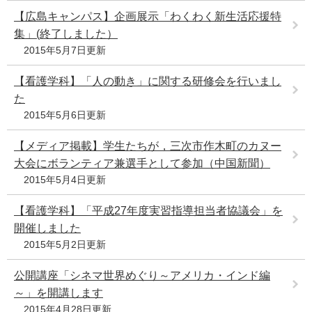
e
【広島キャンパス】企画展示「わくわく新生活応援特
カ
集」(終了しました）
ス
2015年5月7日更新
タ
ム
【看護学科】「人の動き」に関する研修会を行いまし
検
索
た
2015年5月6日更新
【メディア掲載】学生たちが，三次市作木町のカヌー
大会にボランティア兼選手として参加（中国新聞）
2015年5月4日更新
【看護学科】「平成27年度実習指導担当者協議会」を
開催しました
2015年5月2日更新
公開講座「シネマ世界めぐり～アメリカ・インド編
～」を開講します
2015年4月28日更新