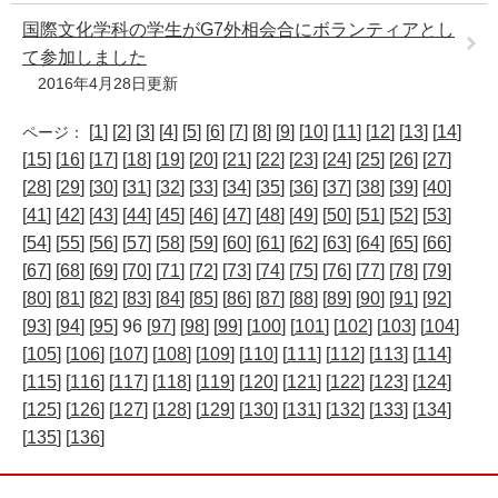
国際文化学科の学生がG7外相会合にボランティアとし
て参加しました
2016年4月28日更新
[
1
] [
2
] [
3
] [
4
] [
5
] [
6
] [
7
] [
8
] [
9
] [
10
] [
11
] [
12
] [
13
] [
14
]
ページ：
[
15
] [
16
] [
17
] [
18
] [
19
] [
20
] [
21
] [
22
] [
23
] [
24
] [
25
] [
26
] [
27
]
[
28
] [
29
] [
30
] [
31
] [
32
] [
33
] [
34
] [
35
] [
36
] [
37
] [
38
] [
39
] [
40
]
[
41
] [
42
] [
43
] [
44
] [
45
] [
46
] [
47
] [
48
] [
49
] [
50
] [
51
] [
52
] [
53
]
[
54
] [
55
] [
56
] [
57
] [
58
] [
59
] [
60
] [
61
] [
62
] [
63
] [
64
] [
65
] [
66
]
[
67
] [
68
] [
69
] [
70
] [
71
] [
72
] [
73
] [
74
] [
75
] [
76
] [
77
] [
78
] [
79
]
[
80
] [
81
] [
82
] [
83
] [
84
] [
85
] [
86
] [
87
] [
88
] [
89
] [
90
] [
91
] [
92
]
[
93
] [
94
] [
95
] 96 [
97
] [
98
] [
99
] [
100
] [
101
] [
102
] [
103
] [
104
]
[
105
] [
106
] [
107
] [
108
] [
109
] [
110
] [
111
] [
112
] [
113
] [
114
]
[
115
] [
116
] [
117
] [
118
] [
119
] [
120
] [
121
] [
122
] [
123
] [
124
]
[
125
] [
126
] [
127
] [
128
] [
129
] [
130
] [
131
] [
132
] [
133
] [
134
]
[
135
] [
136
]