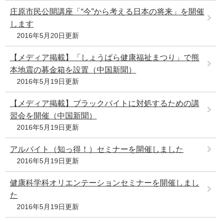
e
庄原市民公開講座「“今”から考える日本の将来」を開催
カ
します
ス
2016年5月20日更新
タ
ム
【メディア掲載】「しょうばら健康福祉まつり」で熊
検
索
本地震の募金箱を設置（中国新聞）
2016年5月19日更新
【メディア掲載】ブラックバイトに対処するための講
習会を開催（中国新聞）
2016年5月19日更新
アルバイト（知っ得！）セミナーを開催しました
2016年5月19日更新
健康科学科オリエンテーションセミナーを開催しまし
た
2016年5月19日更新