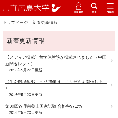
県
ペ
メ
立
ー
ニ
メ
メ
メ
受験生特設サイト
広
ニ
ニ
ニ
ジ
ュ
WEB版大学案内
島
ュ
ュ
ュ
トップページ
>
新着更新情報
の
ー
大学概要
受験生の皆さま
大
ー
ー
ー
学
先
を
資料請求
本
頭
飛
在学生の皆さま
学部・大学院・専攻科
新着更新情報
文
で
ば
交通アクセス
す
し
卒業生の皆さま
学生生活・就職支援
。
て
【メディア掲載】留学体験談が掲載されました（中国
本
新聞セレクト）
地域・企業の皆さま
研究・地域連携・国際交流
文
2016年5月22日更新
Languages
へ
研究者の皆さま
English
中文簡体
中文繁体
한국어
日本語
【生命環境学部】平成28年度 オリゼミを開催しまし
入試情報
た
教職員の皆さま
2016年5月20日更新
G
o
第30回管理栄養士国家試験 合格率97.2%
o
すべて
ページ
PDF
g
2016年5月20日更新
l