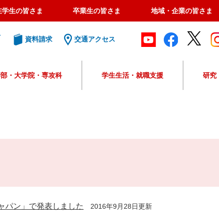
在学生の皆さま
卒業生の皆さま
地域・企業の皆さま
ト
資料請求
交通アクセス
学部・大学院・専攻科
学生生活・就職支援
研究
G
o
o
g
l
e
カ
ス
タ
ム
検
ジャパン」で発表しました
2016年9月28日更新
索