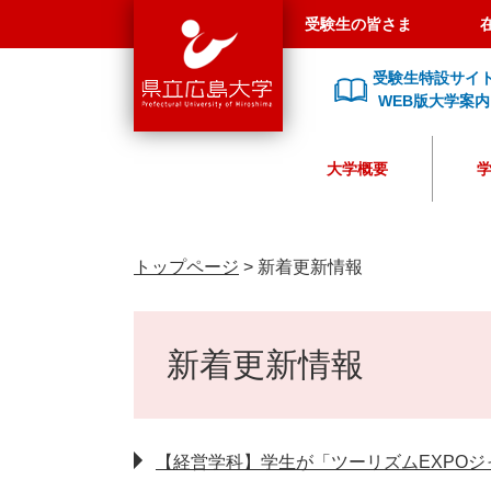
県
ペ
メ
受験生の皆さま
立
ー
ニ
広
ジ
ュ
受験生特設サイ
島
の
ー
WEB版大学案内
大
先
を
学
頭
飛
大学概要
で
ば
す
し
。
て
本
トップページ
>
新着更新情報
文
へ
本
文
新着更新情報
【経営学科】学生が「ツーリズムEXPO