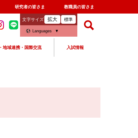
研究者の皆さま
教職員の皆さま
拡大
文字サイズ
標準
検
Languages
索
・地域連携・国際交流
入試情報
すべて
ページ
PDF
検
索
対
象