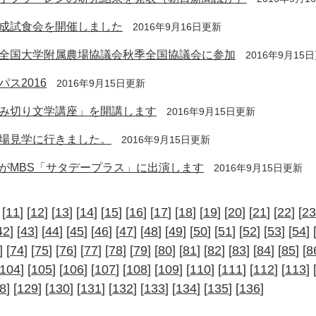
成試食会を開催しました
2016年9月16日更新
全国大学附属農場協議会秋季全国協議会に参加
2016年9月15
ス2016
2016年9月15日更新
み切り文学講座」を開講します
2016年9月15日更新
場見学に行きました。
2016年9月15日更新
がMBS「サタデープラス」に出演します
2016年9月15日更新
 [
11
] [
12
] [
13
] [
14
] [
15
] [
16
] [
17
] [
18
] [
19
] [
20
] [
21
] [
22
] [
23
42
] [
43
] [
44
] [
45
] [
46
] [
47
] [
48
] [
49
] [
50
] [
51
] [
52
] [
53
] [
54
] 
] [
74
] [
75
] [
76
] [
77
] [
78
] [
79
] [
80
] [
81
] [
82
] [
83
] [
84
] [
85
] [
8
104
] [
105
] [
106
] [
107
] [
108
] [
109
] [
110
] [
111
] [
112
] [
113
] 
8
] [
129
] [
130
] [
131
] [
132
] [
133
] [
134
] [
135
] [
136
]