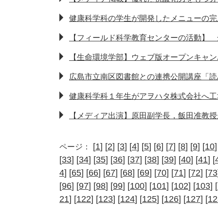
健康科学科の学生が開発したメニューの完
【フィールド科学教育センターの活動】 
【生命環境学部】ウェブ版オープンキャンパ
広島市立南区図書館との連携公開講座「読
健康科学科１年生がアヲハタ株式会社へ工
【メディア出演】原田副学長，飯田准教授
[
1
] [
2
] [
3
] [
4
] [
5
] [
6
] [
7
] [
8
] [
9
] [
10
]
ページ：
[
33
] [
34
] [
35
] [
36
] [
37
] [
38
] [
39
] [
40
] [
41
] [
4
] [
65
] [
66
] [
67
] [
68
] [
69
] [
70
] [
71
] [
72
] [
73
[
96
] [
97
] [
98
] [
99
] [
100
] [
101
] [
102
] [
103
] [
21
] [
122
] [
123
] [
124
] [
125
] [
126
] [
127
] [
12