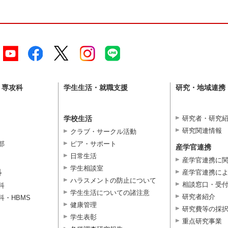
・専攻科
学生生活・就職支援
研究・地域連携
学校生活
研究者・研究
研究関連情報
クラブ・サークル活動
部
ピア・サポート
産学官連携
日常生活
産学官連携に
学生相談室
科
産学官連携に
ハラスメントの防止について
相談窓口・受
科
学生生活についての諸注意
研究者紹介
科・HBMS
健康管理
研究費等の採
学生表彰
重点研究事業