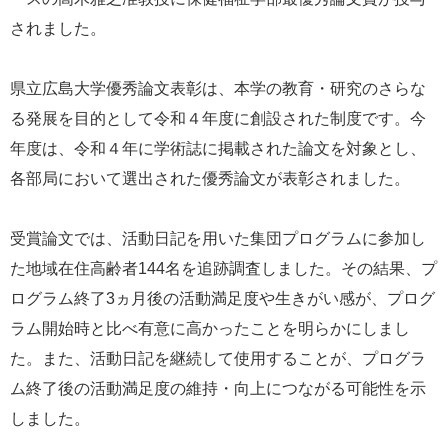
e
されました。
カ
ス
タ
県立広島大学優秀論文表彰は、本学の教育・研究のさらな
ム
る発展を目的として令和４年度に創設された制度です。今
検
索
年度は、令和４年に学術誌に掲載された論文を対象とし、
各部局において選出された優秀論文が表彰されました。
受賞論文では、活動日記を用いた集団プログラムに参加し
た地域在住高齢者144名を追跡調査しました。その結果、プ
ログラム終了3ヵ月後の活動満足度や生きがい感が、プログ
ラム開始時と比べ有意に高かったことを明らかにしまし
た。また、活動日記を継続して使用することが、プログラ
ム終了後の活動満足度の維持・向上につながる可能性を示
しました。