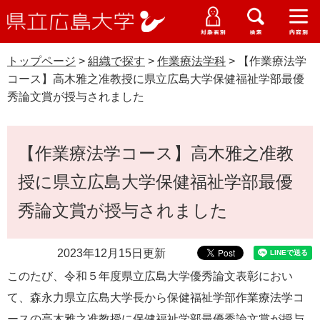
県
ペ
メ
立
ー
ニ
メ
メ
メ
受験生特設サイト
広
ニ
ニ
ニ
ジ
ュ
WEB版大学案内
島
ュ
ュ
ュ
トップページ
>
組織で探す
>
作業療法学科
>
【作業療法学
の
ー
大学概要
受験生の皆さま
大
ー
ー
ー
学
コース】高木雅之准教授に県立広島大学保健福祉学部最優
先
を
資料請求
秀論文賞が授与されました
頭
飛
在学生の皆さま
学部・大学院・専攻科
で
ば
交通アクセス
す
し
本
卒業生の皆さま
学生生活・就職支援
【作業療法学コース】高木雅之准教
。
て
文
本
地域・企業の皆さま
授に県立広島大学保健福祉学部最優
研究・地域連携・国際交流
文
Languages
へ
秀論文賞が授与されました
研究者の皆さま
English
中文簡体
中文繁体
한국어
日本語
入試情報
2023年12月15日更新
教職員の皆さま
G
このたび、令和５年度県立広島大学優秀論文表彰におい
o
o
すべて
ページ
PDF
て、森永力県立広島大学長から保健福祉学部作業療法学コ
g
ースの高木雅之准教授に保健福祉学部最優秀論文賞が授与
l