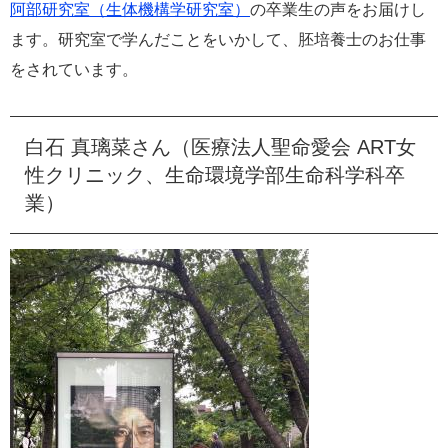
阿部研究室（生体機構学研究室）
の卒業生の声をお届けし
e
ます。研究室で学んだことをいかして、胚培養士のお仕事
カ
ス
をされています。
タ
ム
検
索
白石 真璃菜さん（医療法人聖命愛会 ART女
性クリニック、生命環境学部生命科学科卒
業）