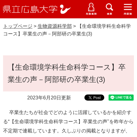
県
ペ
メ
立
ー
ニ
メ
メ
メ
受験生特設サイト
広
ニ
ニ
ニ
ジ
ュ
WEB版大学案内
島
ュ
ュ
ュ
トップページ
>
生物資源科学部
>
【生命環境学科生命科学
の
ー
大学概要
受験生の皆さま
大
ー
ー
ー
学
コース】卒業生の声－阿部研の卒業生(3)
先
を
資料請求
頭
飛
在学生の皆さま
学部・大学院・専攻科
生物資源科学部
で
ば
交通アクセス
す
し
本
卒業生の皆さま
学生生活・就職支援
。
て
【生命環境学科生命科学コース】卒
文
本
地域・企業の皆さま
業生の声－阿部研の卒業生(3)
研究・地域連携・国際交流
文
Languages
へ
研究者の皆さま
English
中文簡体
中文繁体
한국어
日本語
入試情報
2023年6月20日更新
教職員の皆さま
卒業生たちが社会でどのように活躍しているかを紹介す
G
o
る“【生命環境学科生命科学コース】卒業生の声"を昨年から
o
すべて
ページ
PDF
不定期で連載しています。久しぶりの掲載となりますが、
g
l