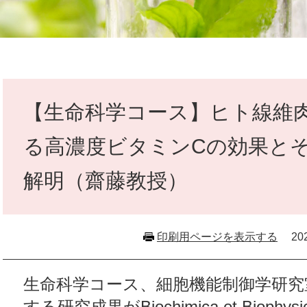
本
文
【生命科学コース】ヒト線維
る高濃度ビタミンCの効果と
解明（齋藤教授）
印刷用ページを表示する
2
​生命科学コース、細胞機能制御学研
する研究成果がBiochimica et Biophysica 