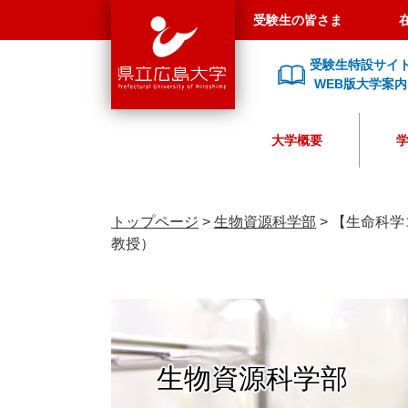
県
ペ
メ
受験生の皆さま
立
ー
ニ
広
ジ
ュ
受験生特設サイ
島
の
ー
WEB版大学案内
大
先
を
学
頭
飛
大学概要
で
ば
す
し
。
て
本
トップページ
>
生物資源科学部
>
【生命科学
文
教授）
へ
生物資源科学部