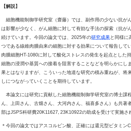
【解説】
細胞機能制御学研究室（齋藤）では、副作用の少ない抗がん
は影響が少なく、がん細胞に対して有効な手法の探索（抗が
続けています。今回の論文では、2025年の
研究成果
と同様に
つである線維肉腫由来の細胞に対する効果について報告して
肉腫細胞HT-1080に対して酸化ストレスの発生を起点とし
細胞の浸潤や基質への接着を阻害することなどを明らかにし
果とはなりますが、こういった地道な研究の積み重ねが、将
しにつながっていくことを期待しています。
本論文には研究に貢献した細胞機能制御学研究室の博士課程
ん、上田さん、古畑さん、大河内さん、福喜多さん）も共著
部はJSPS科研費20K11627, 23K10922の助成を受けて実
＊今回の論文ではアスコルビン酸、正確には還元型ビタミンC(L-asc