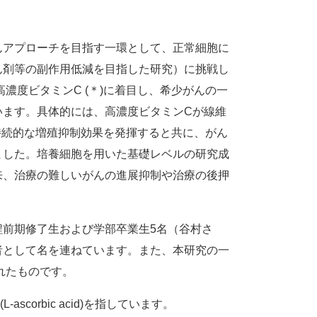
アプローチを目指す一環として、正常細胞に
ん剤等の副作用低減を目指した研究）に挑戦し
高濃度ビタミンC (＊)に着目し、希少がんの一
います。具体的には、高濃度ビタミンCが線維
た持続的な増殖抑制効果を発揮すると共に、がん
ました。培養細胞を用いた基礎レベルの研究成
来、治療の難しいがんの進展抑制や治療の後押
前期修了生および学部卒業生5名（谷村さ
者として名を連ねています。また、本研究の一
施されたものです。
orbic acid)を指しています。​