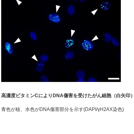
高濃度ビタミンCによりDNA傷害を受けたがん細胞（白矢印
青色が核、水色がDNA傷害部分を示す(DAPI/γH2AX染色)