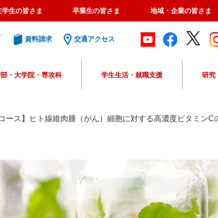
在学生の皆さま
卒業生の皆さま
地域・企業の皆さま
ト
資料請求
交通アクセス
学部・大学院・専攻科
学生生活・就職支援
研究
G
o
o
コース】ヒト線維肉腫（がん）細胞に対する高濃度ビタミンC
g
l
e
カ
ス
タ
ム
検
索