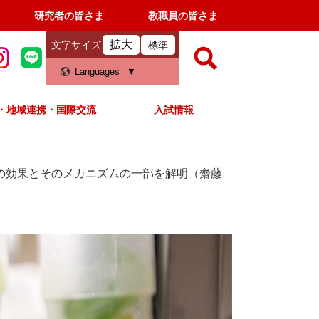
研究者の皆さま
教職員の皆さま
拡大
文字サイズ
標準
検
Languages
索
・地域連携・国際交流
入試情報
すべて
ページ
PDF
検
索
の効果とそのメカニズムの一部を解明（齋藤
対
象