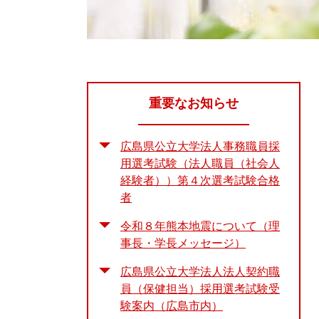
重要なお知らせ
広島県公立大学法人事務職員採
用選考試験（法人職員（社会人
経験者））第４次選考試験合格
者
令和８年熊本地震について（理
事長・学長メッセージ）
広島県公立大学法人法人契約職
員（保健担当）採用選考試験受
験案内（広島市内）