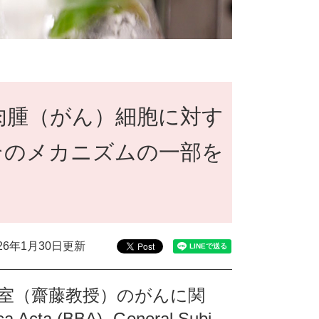
肉腫（がん）細胞に対す
そのメカニズムの一部を
026年1月30日更新
究室（齋藤教授）のがんに関
Acta (BBA)- General Subj